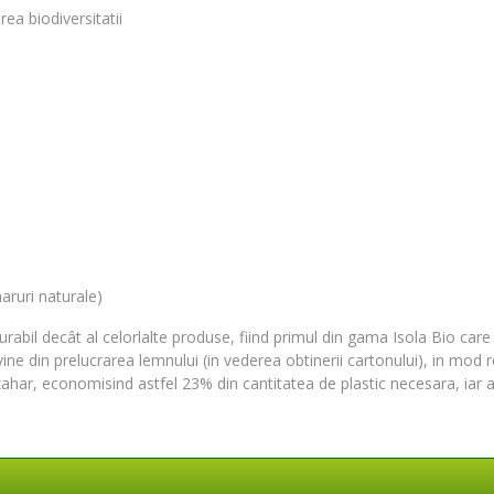
ea biodiversitatii
aruri naturale)
abil decât al celorlalte produse, fiind primul din gama Isola Bio car
ine din prelucrarea lemnului (in vederea obtinerii cartonului), in mod 
zahar, economisind astfel 23% din cantitatea de plastic necesara, iar