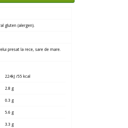
l gluten (alergen).
elui presat la rece, sare de mare.
224kJ /55 kcal
2.8 g
0.3 g
5.6 g
3.3 g