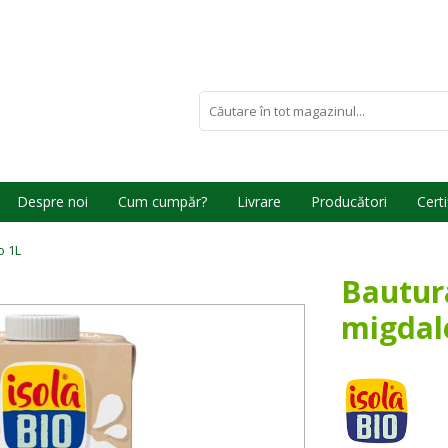
Despre noi
Cum cumpăr?
Livrare
Producători
Certi
o 1L
Bautura
migdale