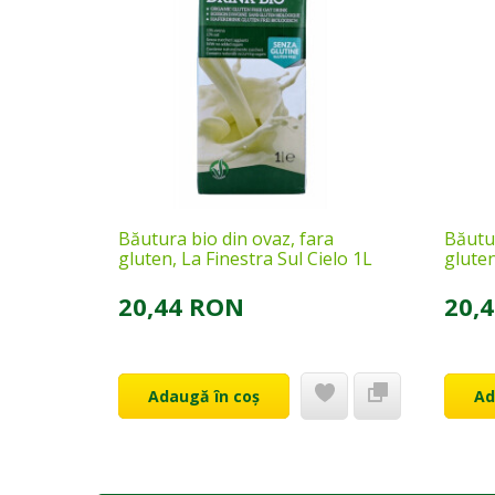
Băutura bio din ovaz, fara
Băutur
gluten, La Finestra Sul Cielo 1L
gluten
20,44 RON
20,
Adaugă în coș
Ad