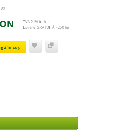
380
RON
TVA 21% inclus
,
Livrare GRATUITĂ >250 lei
gă în coș