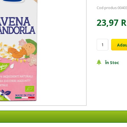
Cod produs:
0040
23,97 
Adau
În Stoc