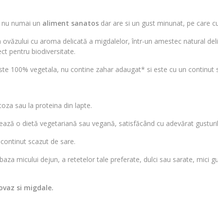
 nu numai un
aliment sanatos
dar are si un gust minunat, pe care cu s
văzului cu aroma delicată a migdalelor, într-un amestec natural deli
ect pentru biodiversitate.
ste 100% vegetala, nu contine zahar adaugat* si este cu un continut 
toza sau la proteina din lapte.
ză o dietă vegetariană sau vegană, satisfăcând cu adevărat gusturile
 continut scazut de sare.
aza micului dejun, a retetelor tale preferate, dulci sau sarate, mici gus
ovaz si migdale.