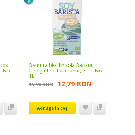
ocos
Băutura bio din soia Barista,
Băutura
a Bio
fara gluten, fara zahar, Isola Bio
Barista
1L
zahăr, I
12,79 RON
15,98 RON
20,99 
Adaugă în coș
Ada