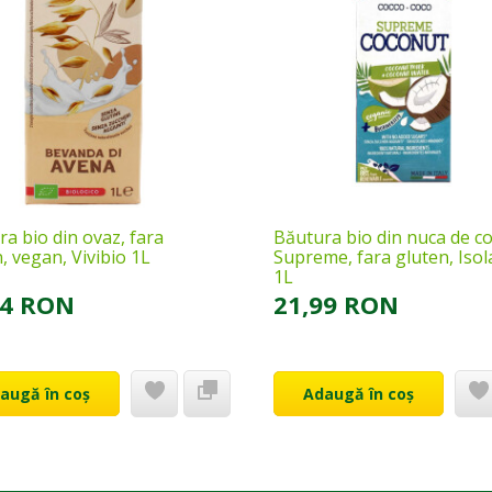
a bio din ovaz, fara
Băutura bio din nuca de c
, vegan, Vivibio 1L
Supreme, fara gluten, Isol
1L
44 RON
21,99 RON
augă în coș
Adaugă în coș