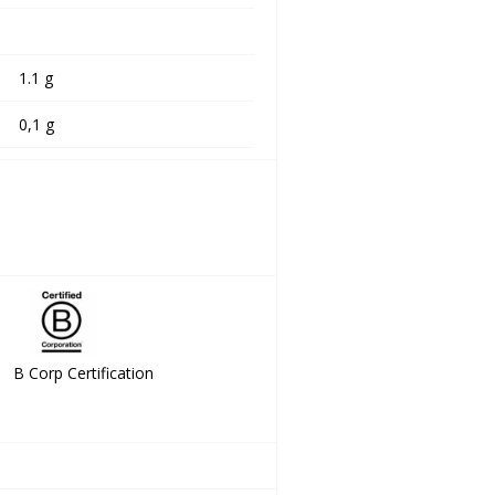
1.1 g
0,1 g
tification