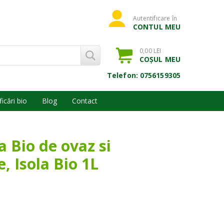
Autentificare în
CONTUL MEU
0,00 LEI
COȘUL MEU
Telefon: 0756159305
ficări bio
Blog
Contact
 Bio de ovaz si
, Isola Bio 1L