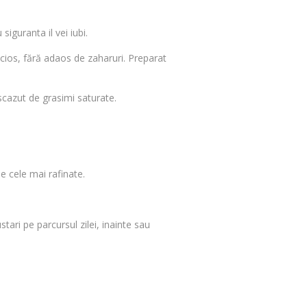
iguranta il vei iubi.
cios, fără adaos de zaharuri. Preparat
scazut de grasimi saturate.
 cele mai rafinate.
tari pe parcursul zilei, inainte sau