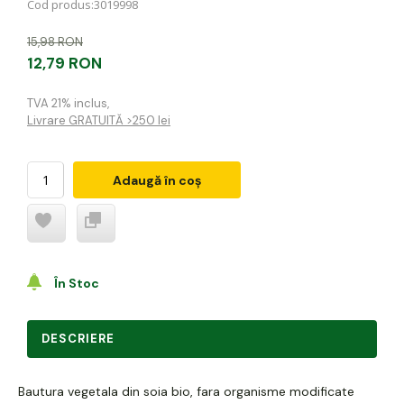
Cod produs:
3019998
15,98 RON
12,79 RON
TVA 21% inclus
,
Livrare GRATUITĂ >250 lei
Adaugă în coș
În Stoc
DESCRIERE
Bautura vegetala din soia bio, fara organisme modificate