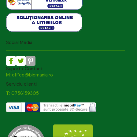
Social Media
Suport / Contact
M: office@biomania.ro
Serviciu clienti
T: 0756159305