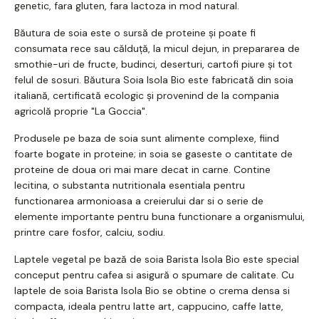
genetic, fara gluten, fara lactoza in mod natural.
Băutura de soia este o sursă de proteine și poate fi
consumata rece sau călduță, la micul dejun, in prepararea de
smothie-uri de fructe, budinci, deserturi, cartofi piure și tot
felul de sosuri. Băutura Soia Isola Bio este fabricată din soia
italiană, certificată ecologic și provenind de la compania
agricolă proprie "La Goccia".
Produsele pe baza de soia sunt alimente complexe, fiind
foarte bogate in proteine; in soia se gaseste o cantitate de
proteine de doua ori mai mare decat in carne. Contine
lecitina, o substanta nutritionala esentiala pentru
functionarea armonioasa a creierului dar si o serie de
elemente importante pentru buna functionare a organismului,
printre care fosfor, calciu, sodiu.
Laptele vegetal pe bază de soia Barista Isola Bio este special
conceput pentru cafea si asigură o spumare de calitate. Cu
laptele de soia Barista Isola Bio se obtine o crema densa si
compacta, ideala pentru latte art, cappucino, caffe latte,