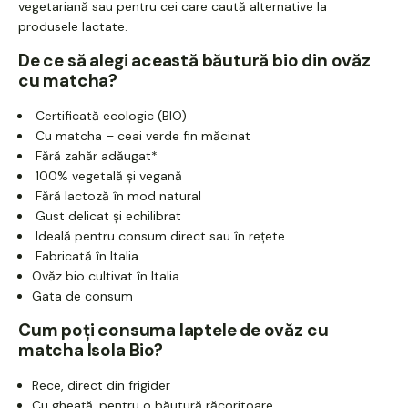
vegetariană sau pentru cei care caută alternative la
produsele lactate.
De ce să alegi această băutură bio din ovăz
cu matcha?
Certificată ecologic (BIO)
Cu matcha – ceai verde fin măcinat
Fără zahăr adăugat*
100% vegetală și vegană
Fără lactoză în mod natural
Gust delicat și echilibrat
Ideală pentru consum direct sau în rețete
Fabricată în Italia
Ovăz bio cultivat în Italia
Gata de consum
Cum poți consuma laptele de ovăz cu
matcha Isola Bio?
Rece, direct din frigider
Cu gheață, pentru o băutură răcoritoare