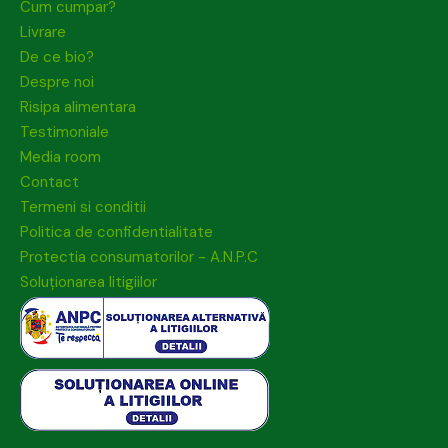
Cum cumpar?
Livrare
De ce bio?
Despre noi
Risipa alimentara
Testimoniale
Media room
Contact
Termeni si conditii
Politica de confidentialitate
Protectia consumatorilor - A.N.P.C
Soluționarea litigiilor