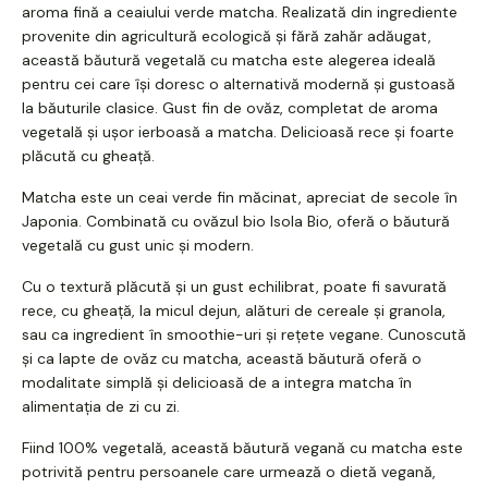
aroma fină a ceaiului verde matcha. Realizată din ingrediente
provenite din agricultură ecologică și fără zahăr adăugat,
această băutură vegetală cu matcha este alegerea ideală
pentru cei care își doresc o alternativă modernă și gustoasă
la băuturile clasice. Gust fin de ovăz, completat de aroma
vegetală și ușor ierboasă a matcha. Delicioasă rece și foarte
plăcută cu gheață.
Matcha este un ceai verde fin măcinat, apreciat de secole în
Japonia. Combinată cu ovăzul bio Isola Bio, oferă o băutură
vegetală cu gust unic și modern.
Cu o textură plăcută și un gust echilibrat, poate fi savurată
rece, cu gheață, la micul dejun, alături de cereale și granola,
sau ca ingredient în smoothie-uri și rețete vegane. Cunoscută
și ca lapte de ovăz cu matcha, această băutură oferă o
modalitate simplă și delicioasă de a integra matcha în
alimentația de zi cu zi.
Fiind 100% vegetală, această băutură vegană cu matcha este
potrivită pentru persoanele care urmează o dietă vegană,