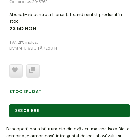
Cod produs:
3045762
Abonați-vă pentru a fi anunțat când reintră produsul în
stoc.
23,50 RON
TVA 21% inclus
,
Livrare GRATUITĂ >250 lei
STOC EPUIZAT
DESCRIERE
Descoperă noua băutura bio din ovăz cu matcha Isola Bio, o
combinație armonioasă între gustul delicat al ovăzului și