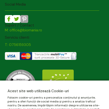
Social Media
Suport / Contact
M: office@biomania.ro
Serviciu clienti
T: 0756159305
Acest site web utilizează Cookie-uri
Folosim cookie-uri pentru a personaliza conținutul și anunțurile,
pentru a oferi funcții de social media și pentru a analiza traficul
nostru. De asemenea, împărtășim informații despre utilizarea site-