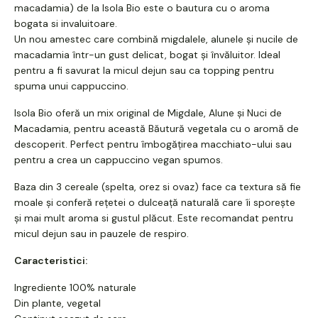
macadamia) de la Isola Bio este o bautura cu o aroma
bogata si invaluitoare.
Un nou amestec care combină migdalele, alunele și nucile de
macadamia într-un gust delicat, bogat și învăluitor. Ideal
pentru a fi savurat la micul dejun sau ca topping pentru
spuma unui cappuccino.
Isola Bio oferă un mix original de Migdale, Alune și Nuci de
Macadamia, pentru această Băutură vegetala cu o aromă de
descoperit. Perfect pentru îmbogățirea macchiato-ului sau
pentru a crea un cappuccino vegan spumos.
Baza din 3 cereale (spelta, orez si
ovaz) face ca textura să fie
moale și conferă rețetei o dulceață naturală care îi sporește
și mai mult aroma si gustul plăcut. Este recomandat pentru
micul dejun sau in pauzele de respiro.
Caracteristici:
Ingrediente 100% naturale
Din plante, vegetal