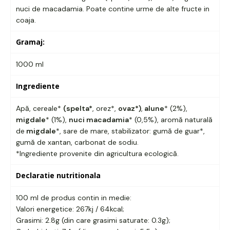
nuci de macadamia. Poate contine urme de alte fructe in
coaja.
Gramaj:
1000 ml
Ingrediente
Apă, cereale*
(spelta*
, orez*,
ovaz*)
,
alune
* (2%),
migdale
* (1%),
nuci macadamia
* (0,5%), aromă naturală
de
migdale
*, sare de mare, stabilizator: gumă de guar*,
gumă de xantan, carbonat de sodiu.
*Ingrediente provenite din agricultura ecologică.
Declaratie nutritionala
100 ml de produs contin in medie:
Valori energetice: 267kj / 64kcal;
Grasimi: 2.8g (din care grasimi saturate: 0.3g);