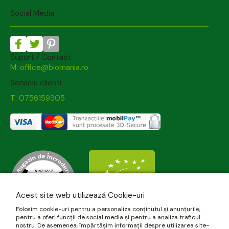
Social Media
Suport / Contact
M: office@biomania.ro
Serviciu clienti
T: 0756159305
Acest site web utilizează Cookie-uri
Folosim cookie-uri pentru a personaliza conținutul și anunțurile,
pentru a oferi funcții de social media și pentru a analiza traficul
nostru. De asemenea, împărtășim informații despre utilizarea site-