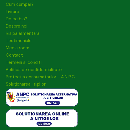
Cum cumpar?
Livrare
De ce bio?
Despre noi
Risipa alimentara
Testimoniale
Media room
Contact
Termeni si conditii
Politica de confidentialitate
Protectia consumatorilor - A.N.P.C
Soluționarea litigiilor