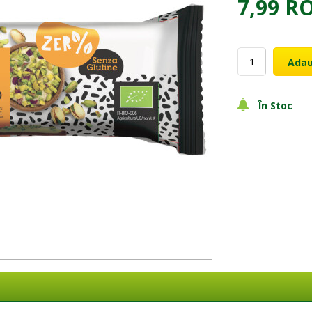
7,99 R
Adau
În Stoc