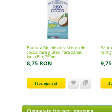
Bautura Bio din orez si nuca de
Băutur
cocos, fara gluten, fara zahar,
fara g
Isola Bio, 250ml
8,75 RON
9,7
Stoc epuizat
S
Cumparate frecvent impreuna