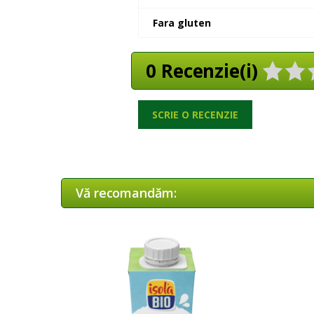
Fara gluten
0 Recenzie(i)
SCRIE O RECENZIE
Vă recomandăm: