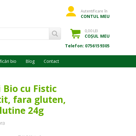
Autentificare în
CONTUL MEU
0,00 LEI
COȘUL MEU
Telefon: 0756159305
ficări bio
Blog
Contact
 Bio cu Fistic
t, fara gluten,
lutine 24g
013