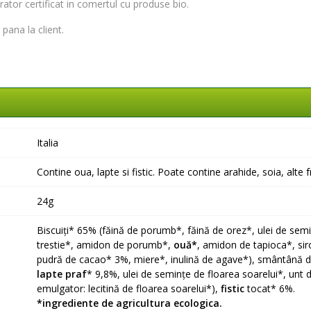
rator certificat in comertul cu produse bio
.
pana la client.
Italia
Contine oua, lapte si fistic. Poate contine arahide, soia, alte f
24g
Biscuiți* 65% (făină de porumb*, făină de orez*, ulei de semi
trestie*, amidon de porumb*,
ouă*
, amidon de tapioca*, si
pudră de cacao* 3%, miere*, inulină de agave*), smântână 
lapte praf
* 9,8%, ulei de semințe de floarea soarelui*, un
emulgator: lecitină de floarea soarelui*),
fistic
tocat* 6%.
*ingrediente de agricultura ecologica.