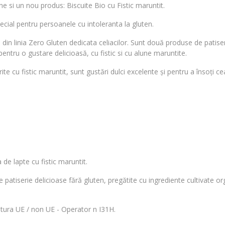
si un nou produs: Biscuite Bio cu Fistic maruntit.
pecial pentru persoanele cu intoleranta la gluten.
te din linia Zero Gluten dedicata celiacilor. Sunt două produse de patise
pentru o gustare delicioasă, cu fistic si cu alune maruntite.
e cu fistic maruntit, sunt gustări dulci excelente și pentru a însoți ceai
de lapte cu fistic maruntit.
 patiserie delicioase fără gluten, pregătite cu ingrediente cultivate or
ltura UE / non UE - Operator n I31H.