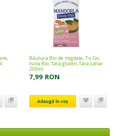
une,
Băutura Bio de migdale, To Go,
Băutura
l
Isola Bio, fara gluten, fara zahar
Isola B
250ml
250ml
7,99 RON
7,99
Adaugă în coș
Ada