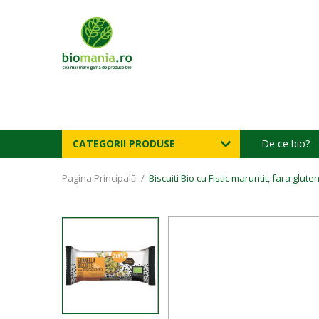
CATEGORII PRODUSE
De ce bio?
Pagina Principală
/
Biscuiti Bio cu Fistic maruntit, fara glut