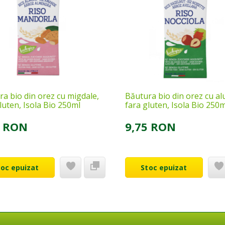
a bio din orez cu migdale,
Băutura bio din orez cu al
luten, Isola Bio 250ml
fara gluten, Isola Bio 250m
5 RON
9,75 RON
toc epuizat
Stoc epuizat