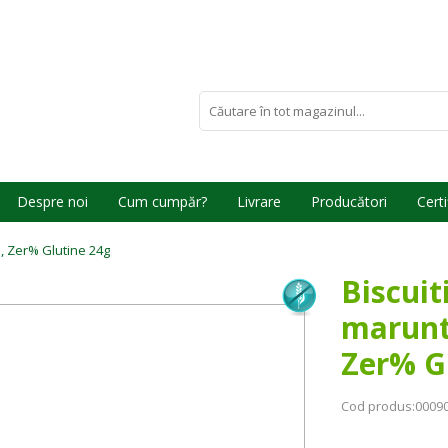
Despre noi
Cum cumpăr?
Livrare
Producători
Certi
en, Zer% Glutine 24g
Biscuiti
marunti
Zer% G
Cod produs:
0009