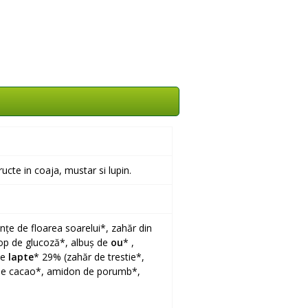
ructe in coaja, mustar si lupin.
nțe de floarea soarelui*, zahăr din
rop de glucoză*, albuș de
ou
* ,
de
lapte
* 29% (zahăr de trestie*,
t de cacao*, amidon de porumb*,