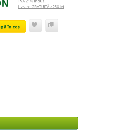
ON
TVA 21% inclus
,
Livrare GRATUITĂ >250 lei
gă în coș