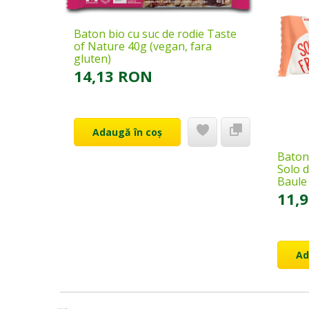
Baton bio cu suc de rodie Taste
of Nature 40g (vegan, fara
gluten)
14,13 RON
Adaugă în coș
Baton 
Solo d
Baule
11,
Ad