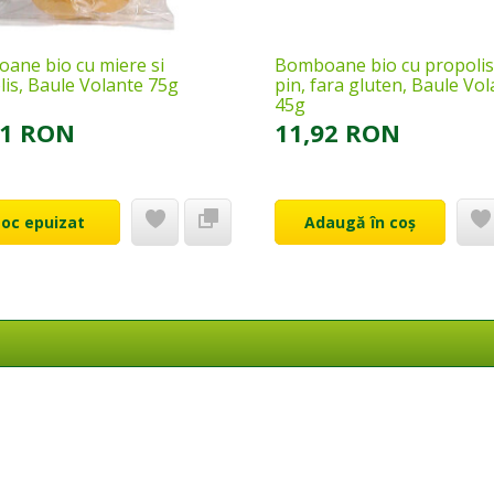
ane bio cu miere si
Bomboane bio cu propolis
lis, Baule Volante 75g
pin, fara gluten, Baule Vo
45g
41 RON
11,92 RON
toc epuizat
Adaugă în coș