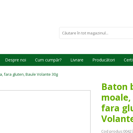
Despre noi
Cum cumpăr?
Livrare
Producători
Certi
a, fara gluten, Baule Volante 30g
Baton b
moale, 
fara gl
Volant
Cod produs:
0042