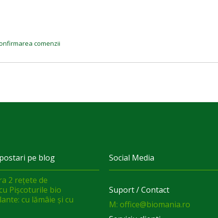
a confirmarea comenzii
postari pe blog
Social Media
a 2 rețete de
cu Pișcoturile bio
Suport / Contact
ante: cu lămâie și cu
M: office@biomania.ro