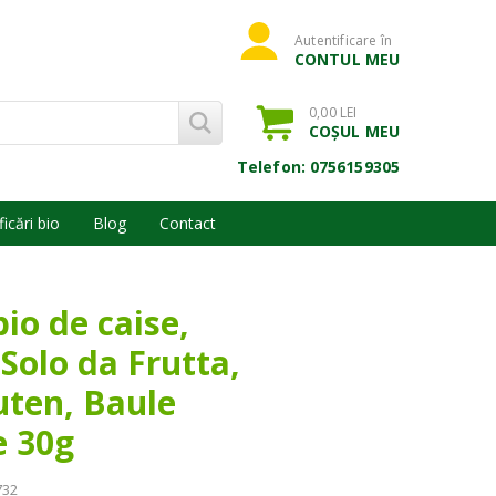
Autentificare în
CONTUL MEU
0,00 LEI
COȘUL MEU
Telefon: 0756159305
ficări bio
Blog
Contact
io de caise,
Solo da Frutta,
uten, Baule
e 30g
732