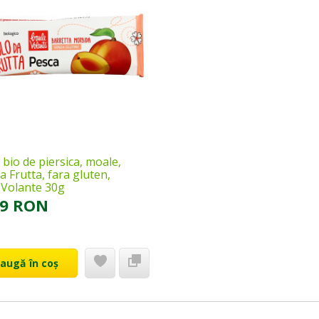
bio de piersica, moale,
a Frutta, fara gluten,
 Volante 30g
99 RON
augă în coș