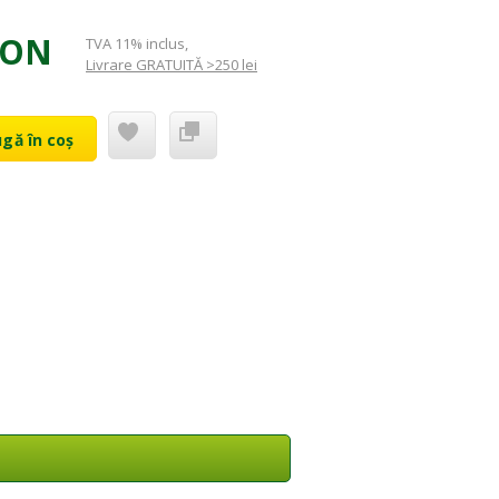
RON
TVA 11% inclus
,
Livrare GRATUITĂ >250 lei
gă în coș