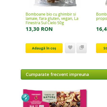
Bomboane bio cu ghimbir si
Bombo
lamaie, fara gluten, vegan, La
propo
Finestra Sul Cielo 50g
13,30 RON
16,
Adaugă în coș
S
Cumparate frecvent impreuna