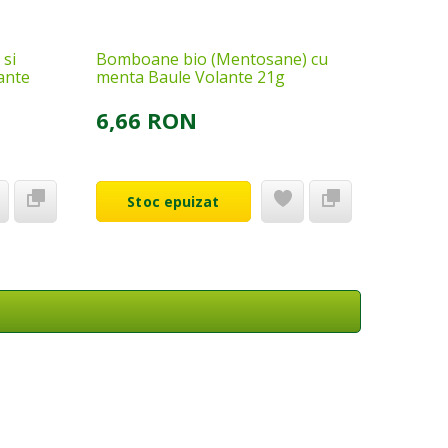
 si
Bomboane bio (Mentosane) cu
lante
menta Baule Volante 21g
6,66 RON
Stoc epuizat