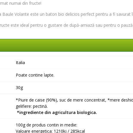
rmat numai din fructe!
a Baule Volante este un baton bio delicios perfect pentru a fi savurat î
fructe este ideal pentru o gustare de după-amiază sau pentru o pauză 
Italia
Poate contine lapte.
30g
*Piure de caise (90%), suc de mere concentrat, *mere deshid
gelifiere: pectină.
*ingrediente din agricultura biologica.
100g de produs contin in medie:
Valoare energetica: 1210kj / 285kcal