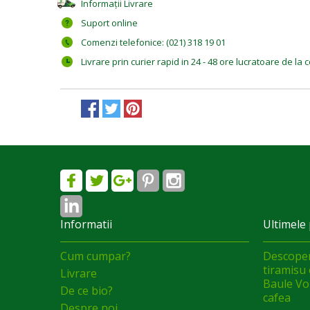
Informații Livrare
Suport online
Comenzi telefonice: (021) 318 19 01
Livrare prin curier rapid in 24 - 48 ore lucratoare de l
Informatii
Ultimele 
Cum cumpar?
Descoper
tiramisu 
Livrare
Baule Vol
De ce bio?
cafea
Despre noi