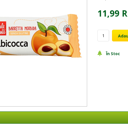
11,99 
Adau
În Stoc