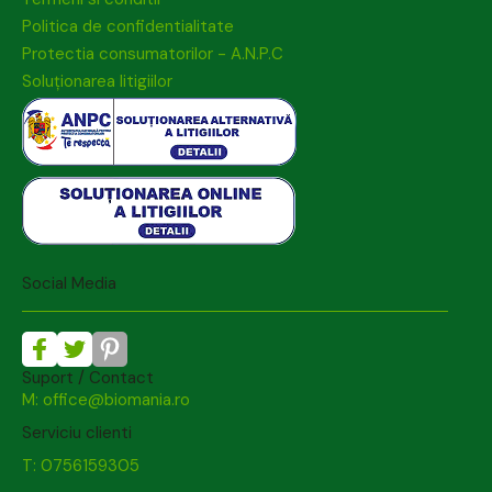
Politica de confidentialitate
Protectia consumatorilor - A.N.P.C
Soluționarea litigiilor
Social Media
Suport / Contact
M: office@biomania.ro
Serviciu clienti
T: 0756159305