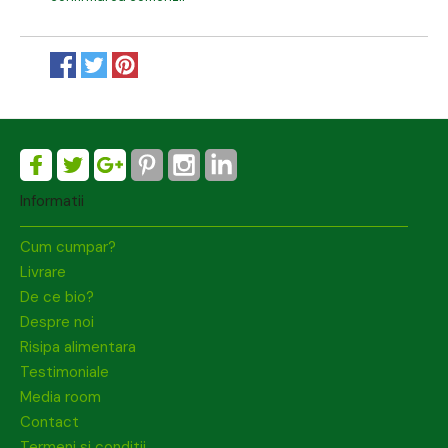
Informatii
Cum cumpar?
Livrare
De ce bio?
Despre noi
Risipa alimentara
Testimoniale
Media room
Contact
Termeni si conditii