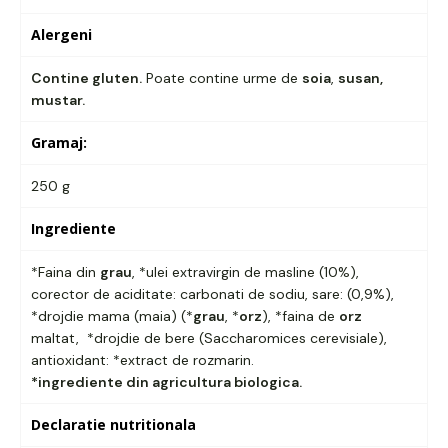
Alergeni
Contine gluten.
Poate contine urme de
soia
,
susan,
mustar.
Gramaj:
250 g
Ingrediente
*Faina din
grau
, *ulei extravirgin de masline (10%),
corector de aciditate: carbonati de sodiu, sare: (0,9%),
*drojdie mama (maia) (*
grau
, *
orz
), *faina de
orz
maltat, *drojdie de bere (Saccharomices cerevisiale),
antioxidant: *extract de rozmarin.
*ingrediente din agricultura biologica.
Declaratie nutritionala