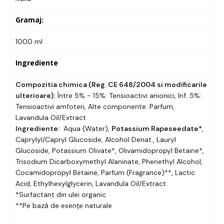
Gramaj:
1000 ml
Ingrediente
Compozitia chimica (Reg. CE 648/2004 si modificarile
ulterioare):
Între 5% - 15%: Tensioactivi anionici, Inf. 5%:
Tensioactivi amfoteri, Alte componente: Parfum,
Lavandula Oil/Extract
Ingrediente:
Aqua (Water),
Potassium Rapeseedate*
,
Caprylyl/Capryl Glucoside, Alcohol Denat., Lauryl
Glucoside, Potassium Olivate*, Olivamidopropyl Betaine*,
Trisodium Dicarboxymethyl Alaninate, Phenethyl Alcohol,
Cocamidopropyl Betaine, Parfum (Fragrance)**, Lactic
Acid, Ethylhexylglycerin, Lavandula Oil/Extract.
*Surfactant din ulei organic
**Pe bază de esențe naturale