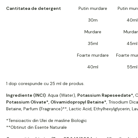
Cantitatea de detergent
Putin murdare
Putin mur
30m
40ml
Murdare
Murda
35ml
45ml
Foarte murdare
Foarte mu
40ml
55ml
1 dop corespunde cu 25 ml de produs.
Ingrediente (INCI)
: Aqua (Water),
Potassium Rapeseedate*,
C
Potassium Olivate*,
Olivamidopropyl Betaine*
, Trisodium Di
Betaine, Parfum (Fragrance)**, Lactic Acid, Ethylhexylglycerin, La
*Tensioactiv din Ulei de masline Biologic
**Obtinut din Esente Naturale