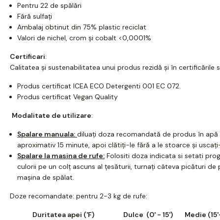
Pentru 22 de spălări
Fără sulfați
Ambalaj obtinut din 75% plastic reciclat
Valori de nichel, crom și cobalt <0,0001%
C
ertificari
:
Calitatea și sustenabilitatea unui produs rezidă și în certificările 
Produs certificat ICEA ECO Detergenti 001 EC 072.
Produs certificat Vegan Quality
Modalitate de utilizare
:
Spalare manuala:
diluați doza recomandată de produs în apă r
aproximativ 15 minute, apoi clătiți-le fără a le stoarce și uscaț
Spalare la masina de rufe:
Folositi doza indicata si setati prog
culorii pe un colț ascuns al țesăturii, turnați câteva picături d
mașina de spălat.
Doze recomandate: pentru 2-3 kg de rufe:
Duritatea apei ('F)
Dulce
(0' - 15')
Medie (15'