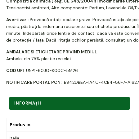
Compozitia chimica (Reg. CE 648/2004 si modificarile ulteri
Tensioactivi amfoteri, Alte componente: Parfum, Lavandula Oil/E
Avertizari:
Provoacă iritații oculare grave. Provoacă iritații ale pie
medic, păstrați la indemana recipientul sau eticheta produsului.
minute. Îndepărtați orice lentile de contact, dacă vă este convenab
de protecție / fața. Dacă iritația ochilor persistă, consultați un d
AMBALARE ȘI ETICHETARE PRIVIND MEDIUL
Ambalaj din 75% plastic reciclat
COD UFI
: UNP1-60JQ-K00C-5M26
NOTIFICARE PORTAL PCN:
E942DBEA-1A4C-4CB4-86F7-A1627
INFORMAŢII
Produs in
Italia