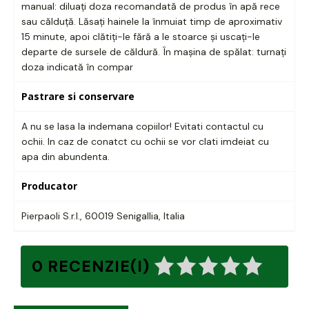
manual: diluați doza recomandată de produs în apă rece
sau călduță. Lăsați hainele la înmuiat timp de aproximativ
15 minute, apoi clătiți-le fără a le stoarce și uscați-le
departe de sursele de căldură. În mașina de spălat: turnați
doza indicată în compar
Pastrare si conservare
A nu se lasa la indemana copiilor! Evitati contactul cu
ochii. In caz de conatct cu ochii se vor clati imdeiat cu
apa din abundenta.
Producator
Pierpaoli S.r.l., 60019 Senigallia, Italia
0 RECENZIE(I)