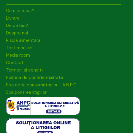
Cum cumpar?
Livrare
De ce bio?
Despre noi
Risipa alimentara
Testimoniale
Media room
Contact
Termeni si conditii
Politica de confidentialitate
Protectia consumatorilor - A.N.P.C
Soluționarea litigiilor