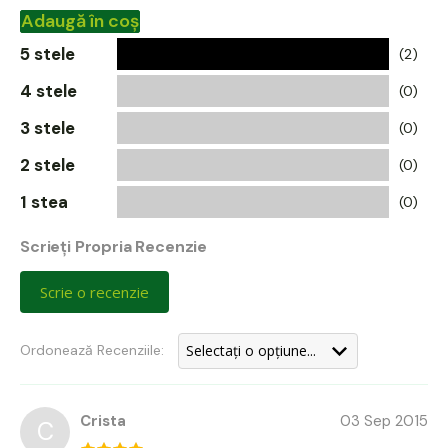
Adaugă în coș
5 stele
(2)
4 stele
(0)
3 stele
(0)
2 stele
(0)
1 stea
(0)
Scrieți Propria Recenzie
Scrie o recenzie
Ordonează Recenziile:
Crista
03 Sep 2015
C