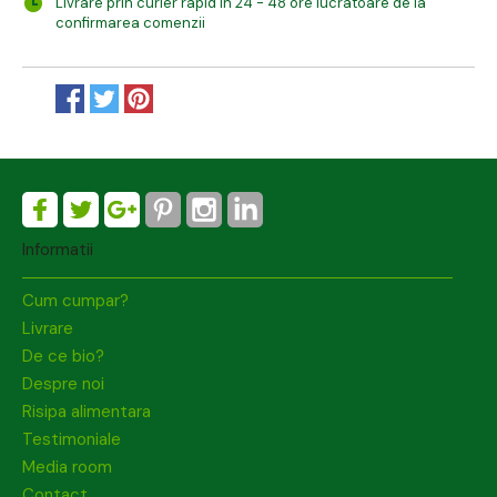
Livrare prin curier rapid in 24 - 48 ore lucratoare de la
confirmarea comenzii
Informatii
Cum cumpar?
Livrare
De ce bio?
Despre noi
Risipa alimentara
Testimoniale
Media room
Contact