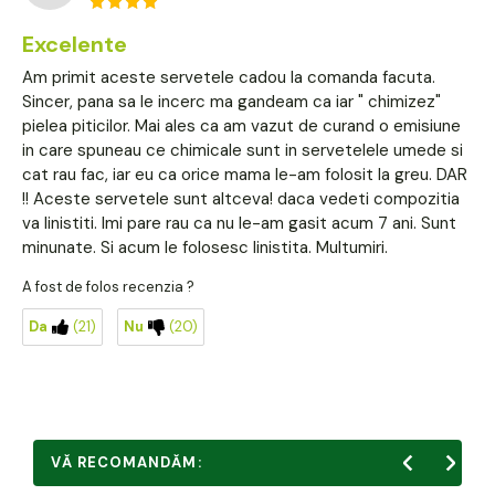
Excelente
Am primit aceste servetele cadou la comanda facuta.
Sincer, pana sa le incerc ma gandeam ca iar " chimizez"
pielea piticilor. Mai ales ca am vazut de curand o emisiune
in care spuneau ce chimicale sunt in servetelele umede si
cat rau fac, iar eu ca orice mama le-am folosit la greu. DAR
!! Aceste servetele sunt altceva! daca vedeti compozitia
va linistiti. Imi pare rau ca nu le-am gasit acum 7 ani. Sunt
minunate. Si acum le folosesc linistita. Multumiri.
A fost de folos recenzia ?
Da
(21)
Nu
(20)
VĂ RECOMANDĂM: