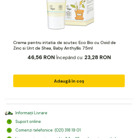
Crema pentru iritatia de scutec Eco Bio cu Oxid de
Zinc si Unt de Shea, Baby Anthyllis 75ml
46,56 RON
23,28 RON
Începând cu:
Adaugă în coș
Informații Livrare
Suport online
Comenzi telefonice: (021) 318 19 01