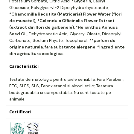
Potassium Sorbate, Citric Acid,
*Glycerin,
Lauryl
Glucoside, Polyglyceryl-2 Dipolyhydroxhystearate,
*Chamomilla Recutita (Matricaria) Flower Water (flori
de musetel),
*Calendula Officinalis Flower Extract
(extract din flori de galbenele), *Helianthus Annuus
Seed Oil,
Dehydroacetic Acid, Glyceryl Oleate, Dicaprylyl
Carbonate, Sodium Phyate, Tocopherol.
**parfum de
origine naturala, fara substante alergene.
*ingrediente
din agricultura ecologica.
Caracteristici
Testate dermatologic pentru piele sensibila; Fara Parabeni,
PEG, SLES, SLS, Fenoxietanol si alcool etilic; Tesatura
biodegradabila si compostabila; Nu sunt testate pe
animale.
Certificari