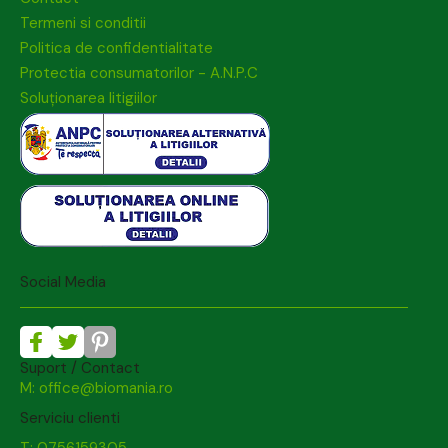
Termeni si conditii
Politica de confidentialitate
Protectia consumatorilor - A.N.P.C
Soluționarea litigiilor
Social Media
Suport / Contact
M: office@biomania.ro
Serviciu clienti
T: 0756159305