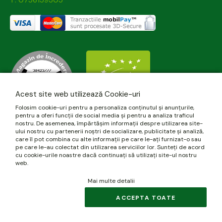
Acest site web utilizează Cookie-uri
Folosim cookie-uri pentru a personaliza conținutul și anunțurile,
pentru a oferi funcții de social media și pentru a analiza traficul
nostru. De asemenea, împărtășim informații despre utilizarea site-
ului nostru cu partenerii noștri de socializare, publicitate și analiză,
care îl pot combina cu alte informații pe care le-ați furnizat-o sau
pe care le-au colectat din utilizarea serviciilor lor. Sunteți de acord
cu cookie-urile noastre dacă continuați să utilizați site-ul nostru
web.
Mai multe detalii
© 2026 biomania.ro | Powered by
blugento
.
ACCEPTA TOATE