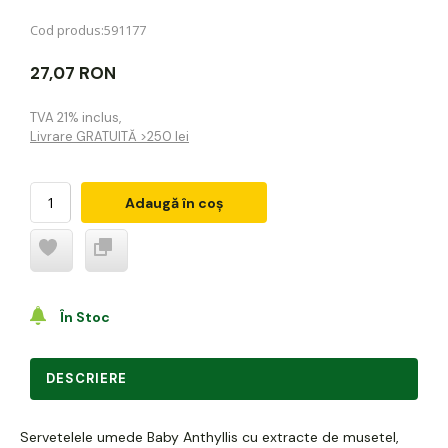
Cod produs:
591177
27,07 RON
TVA 21% inclus
,
Livrare GRATUITĂ >250 lei
Adaugă în coș
În Stoc
DESCRIERE
Servetelele umede Baby Anthyllis cu extracte de musetel,