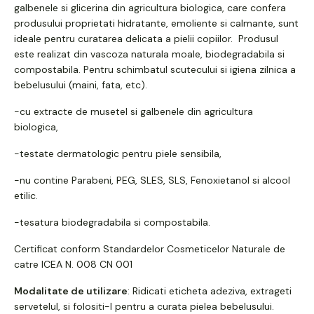
galbenele si glicerina din agricultura biologica, care confera
produsului proprietati hidratante, emoliente si calmante, sunt
ideale pentru curatarea delicata a pielii copiilor. Produsul
este realizat din vascoza naturala moale, biodegradabila si
compostabila. Pentru schimbatul scutecului si igiena zilnica a
bebelusului (maini, fata, etc).
-cu extracte de musetel si galbenele din agricultura
biologica,
-testate dermatologic pentru piele sensibila,
-nu contine Parabeni, PEG, SLES, SLS, Fenoxietanol si alcool
etilic.
-tesatura biodegradabila si compostabila.
Certificat conform Standardelor Cosmeticelor Naturale de
catre ICEA N. 008 CN 001
Modalitate de utilizare
: Ridicati eticheta adeziva, extrageti
servetelul, si folositi-l pentru a curata pielea bebelusului.