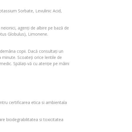
otassium Sorbate, Levulinic Acid,
i neionici, agenți de albire pe bază de
yptus Globulus), Limonene.
 îndemâna copii. Dacă consultați un
minute. Scoateți orice lentile de
n medic. Spălați-vă cu atenție pe mâini
tru certificarea etica si ambientala
re biodegrabilitatea si toxicitatea