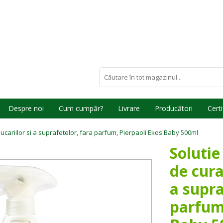
Despre noi
Cum cumpăr?
Livrare
Producători
Certi
jucariilor si a suprafetelor, fara parfum, Pierpaoli Ekos Baby 500ml
Solutie
de cura
a supra
parfum,