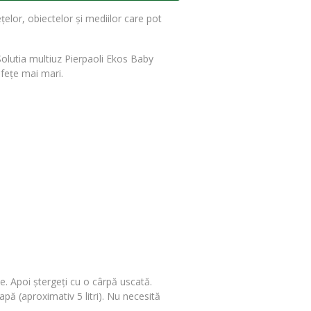
elor, obiectelor și mediilor care pot
 Solutia multiuz Pierpaoli Ekos Baby
afețe mai mari.
le. Apoi ștergeți cu o cârpă uscată.
apă (aproximativ 5 litri). Nu necesită