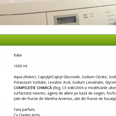
Italia
1000 ml
Aqua (Water), Caprylyl/Capryl Glucoside, Sodium Citrate, Sod
Potassium Sorbate, Levulinic Acid, Sodium Levulinate, Glycerin
COMPOZIȚIE CHIMICĂ
(Reg. CE 648/2004 și modificările ulteri
surfactanți neionici, agenți de albire pe bază de oxigen, fos
(ulei din frunze de Mentha Arvensis, ulei din frunze de Eucal
Fara parfum,
Cu Oxigen Activ,