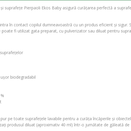
i și suprafețe Pierpaoli Ekos Baby asigură curățarea perfectă a suprafeț
e intra în contact copilul dumneavoastră cu un produs eficient și sigur.
poate fi utilizat gata preparat, cu pulverizator sau diluat pentru supr
 suprafețelor
 ușor biodegradabil
01%
t
 pur pe toate suprafețele lavabile pentru a curăța încăperile și obiecte
izați produsul diluat (aproximativ 40 ml) într-o jumătate de găleată de 