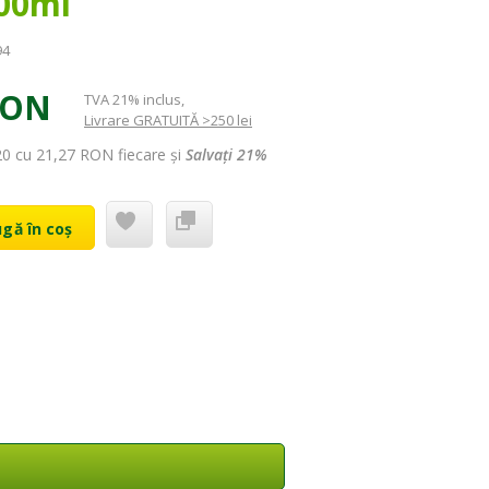
00ml
94
RON
TVA 21% inclus
,
Livrare GRATUITĂ >250 lei
20 cu
21,27 RON
fiecare și
Salvați
21
%
gă în coș