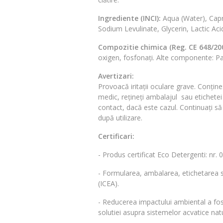
Ingrediente (INCI):
Aqua (Water), Capry
Sodium Levulinate, Glycerin, Lactic Acid
Compozitie chimica (Reg. CE 648/2004
oxigen, fosfonați. Alte componente: Pa
Avertizari
:
Provoacă iritații oculare grave. Conțin
medic, rețineți ambalajul sau etichete
contact, dacă este cazul. Continuați să c
după utilizare.
Certificari:
- Produs certificat Eco Detergenti: nr.
- Formularea, ambalarea, etichetarea s
(ICEA).
- Reducerea impactului ambiental a fost 
solutiei asupra sistemelor acvatice nat