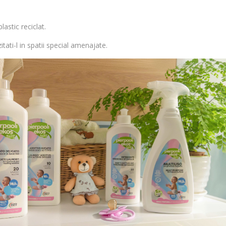
astic reciclat.
tati-l in spatii special amenajate.