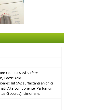
ium C8-C10 Alkyl Sulfate,
, Lactic Acid.
oare): Inf 5%: surfactanți anionici,
fonați. Alte componente: Parfumuri
yptus Globulus), Limonene.