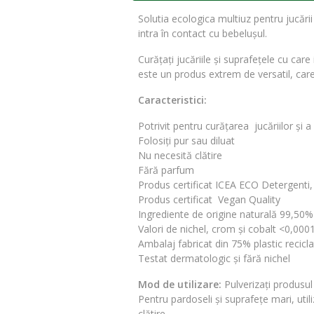
Solutia ecologica multiuz pentru jucări
intra în contact cu bebelușul.
Curățați jucăriile și suprafețele cu car
este un produs extrem de versatil, care 
Caracteristici:
Potrivit pentru curățarea jucăriilor și a
Folosiți pur sau diluat
Nu necesită clătire
Fără parfum
Produs certificat ICEA ECO Detergenti,
Produs certificat Vegan Quality
Ingrediente de origine naturală 99,50%
Valori de nichel, crom și cobalt <0,00
Ambalaj fabricat din 75% plastic recicla
Testat dermatologic și fără nichel
Mod de utilizare:
Pulverizați produsul
Pentru pardoseli și suprafețe mari, util
clătire.