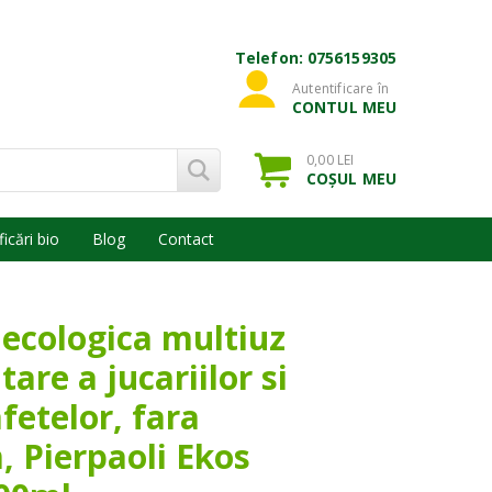
Telefon: 0756159305
Autentificare în
CONTUL MEU
0,00 LEI
COȘUL MEU
ficări bio
Blog
Contact
 ecologica multiuz
tare a jucariilor si
fetelor, fara
 Pierpaoli Ekos