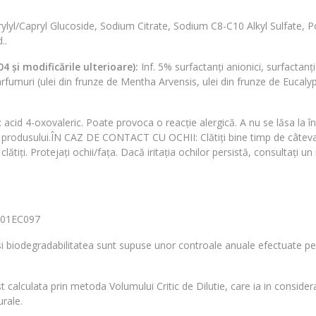
lyl/Capryl Glucoside, Sodium Citrate, Sodium C8-C10 Alkyl Sulfate, P
..
 și modificările ulterioare):
Inf. 5% surfactanți anionici, surfactanț
rfumuri (ulei din frunze de Mentha Arvensis, ulei din frunze de Eucal
e: acid 4-oxovaleric. Poate provoca o reacție alergică. A nu se lăsa la
i produsului.ÎN CAZ DE CONTACT CU OCHII: Clătiți bine timp de câteva 
lătiți. Protejați ochii/fața. Dacă iritația ochilor persistă, consultați u
 001EC097
i biodegradabilitatea sunt supuse unor controale anuale efectuate pen
calculata prin metoda Volumului Critic de Dilutie, care ia in considera
urale.