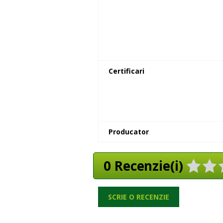
Certificari
Producator
0 Recenzie(i)
SCRIE O RECENZIE