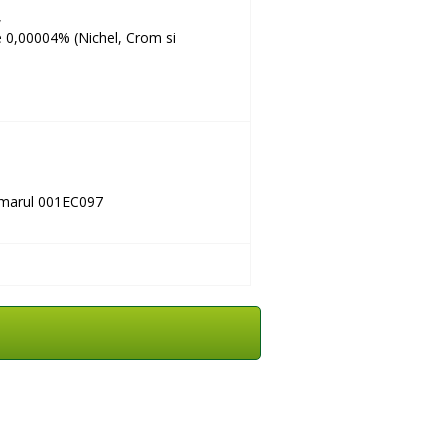
7,
de 0,00004% (Nichel, Crom si
umarul 001EC097