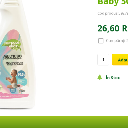
Baby 5
Cod produs:
5927
26,60 
Cumpărați 
Adau
În Stoc