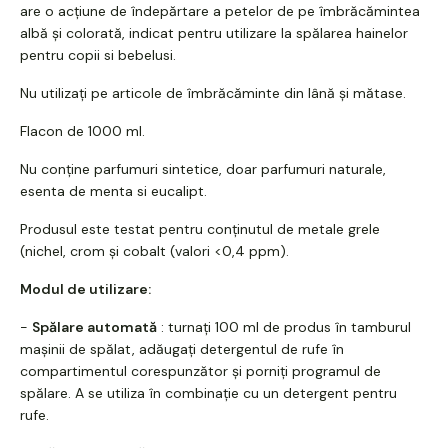
are o acțiune de îndepărtare a petelor de pe îmbrăcămintea
albă și colorată, indicat pentru utilizare la spălarea hainelor
pentru copii si bebelusi.
Nu utilizați pe articole de îmbrăcăminte din lână și mătase.
Flacon de 1000 ml.
Nu conține parfumuri sintetice, doar parfumuri naturale,
esenta de menta si eucalipt.
Produsul este testat pentru conținutul de metale grele
(nichel, crom și cobalt (valori <0,4 ppm).
Modul de utilizare:
-
Spălare automată
: turnați 100 ml de produs în tamburul
mașinii de spălat, adăugați detergentul de rufe în
compartimentul corespunzător și porniți programul de
spălare. A se utiliza în combinație cu un detergent pentru
rufe.