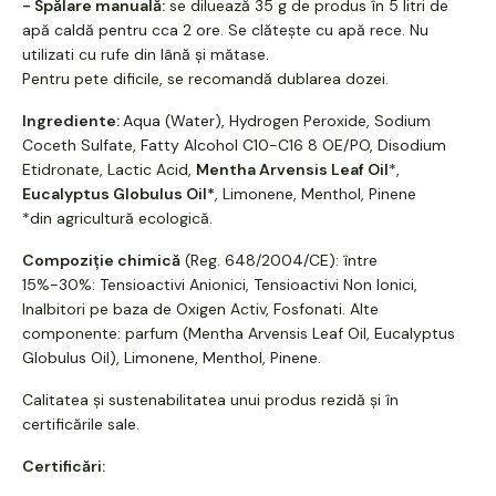
- Spălare manuală:
se diluează 35 g de produs în 5 litri de
apă caldă pentru cca 2 ore. Se clătește cu apă rece. Nu
utilizati cu rufe din lână și mătase.
Pentru pete dificile, se recomandă dublarea dozei.
Ingrediente:
Aqua (Water), Hydrogen Peroxide, Sodium
Coceth Sulfate, Fatty Alcohol C10-C16 8 OE/PO, Disodium
Etidronate, Lactic Acid,
Mentha Arvensis Leaf Oil
*,
Eucalyptus Globulus Oil*
, Limonene, Menthol, Pinene
*din agricultură ecologică.
Compoziție chimică
(Reg. 648/2004/CE): între
15%-30%: Tensioactivi Anionici, Tensioactivi Non Ionici,
Inalbitori pe baza de Oxigen Activ, Fosfonati. Alte
componente: parfum (Mentha Arvensis Leaf Oil, Eucalyptus
Globulus Oil), Limonene, Menthol, Pinene.
Calitatea și sustenabilitatea unui produs rezidă și în
certificările sale.
Certificări: