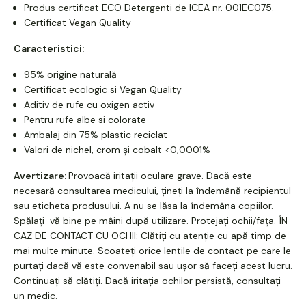
Produs certificat ECO Detergenti de ICEA nr. 001EC075.
Certificat Vegan Quality
Caracteristici:
95% origine naturală
Certificat ecologic si Vegan Quality
Aditiv de rufe cu oxigen activ
Pentru rufe albe si colorate
Ambalaj din 75% plastic reciclat
Valori de nichel, crom și cobalt <0,0001%
Avertizare:
Provoacă iritații oculare grave. Dacă este
necesară consultarea medicului, țineți la îndemână recipientul
sau eticheta produsului. A nu se lăsa la îndemâna copiilor.
Spălați-vă bine pe mâini după utilizare. Protejați ochii/fața. ÎN
CAZ DE CONTACT CU OCHII: Clătiți cu atenție cu apă timp de
mai multe minute. Scoateți orice lentile de contact pe care le
purtați dacă vă este convenabil sau ușor să faceți acest lucru.
Continuați să clătiți. Dacă iritația ochilor persistă, consultați
un medic.