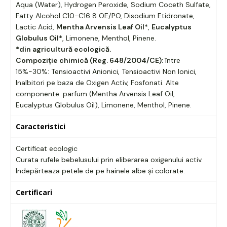
Aqua (Water), Hydrogen Peroxide, Sodium Coceth Sulfate,
Fatty Alcohol C10-C16 8 OE/PO, Disodium Etidronate,
Lactic Acid,
Mentha Arvensis Leaf Oil*
,
Eucalyptus
Globulus Oil*
, Limonene, Menthol, Pinene.
*din agricultură ecologică.
Compoziție chimică (Reg. 648/2004/CE):
între
15%-30%: Tensioactivi Anionici, Tensioactivi Non Ionici,
Inalbitori pe baza de Oxigen Activ, Fosfonati. Alte
componente: parfum (Mentha Arvensis Leaf Oil,
Eucalyptus Globulus Oil), Limonene, Menthol, Pinene.
Caracteristici
Certificat ecologic
Curata rufele bebelusului prin eliberarea oxigenului activ.
Indepărteaza petele de pe hainele albe și colorate.
Certificari