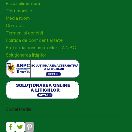
Risipa alimentara
Testimoniale
Media room
Contact
Termeni si conditii
Politica de confidentialitate
Protectia consumatorilor - A.N.P.C
Soluționarea litigiilor
Social Media