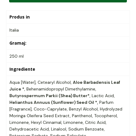
Produs in
Italia
Gramaj:
250 ml
Ingrediente
Aqua [Water], Cetearyl Alcohol,
Aloe Barbadensis Leaf
Juice *
, Behenamidopropyl Dimethylamine,
Butyrospermum Parkii (Shea) Butter*
, Lactic Acid,
Helianthus Annuus (Sunflower) Seed Oil *,
Parfum
[Fragrance], Coco-Caprylate, Benzyl Alcohol, Hydrolyzed
Moringa Oleifera Seed Extract, Panthenol, Tocopherol,
Limonene, Hexyl Cinnamal, Limonene, Citric Acid,
Dehydroacetic Acid, Linalool, Sodium Benzoate,
Potassium Sorbate, Sodium Salicylate.