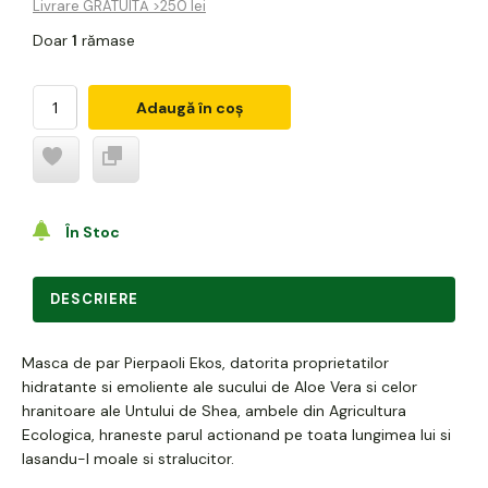
Livrare GRATUITĂ >250 lei
Doar
1
rămase
Adaugă în coș
În Stoc
DESCRIERE
Masca de par Pierpaoli Ekos, datorita proprietatilor
hidratante si emoliente ale sucului de Aloe Vera si celor
hranitoare ale Untului de Shea, ambele din Agricultura
Ecologica, hraneste parul actionand pe toata lungimea lui si
lasandu-l moale si stralucitor.