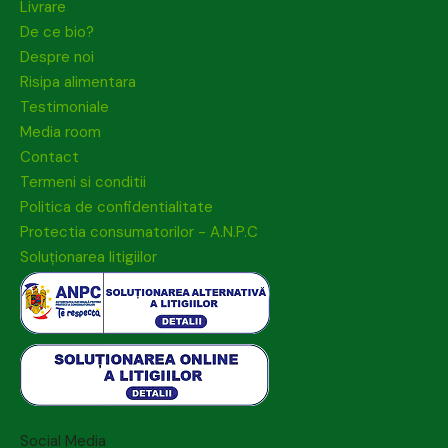
Livrare
De ce bio?
Despre noi
Risipa alimentara
Testimoniale
Media room
Contact
Termeni si conditii
Politica de confidentialitate
Protectia consumatorilor - A.N.P.C
Soluționarea litigiilor
Social Media