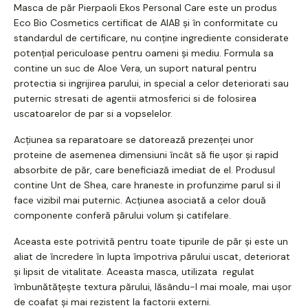
Masca de păr Pierpaoli Ekos Personal Care este un produs
Eco Bio Cosmetics certificat de AIAB și în conformitate cu
standardul de certificare, nu conține ingrediente considerate
potențial periculoase pentru oameni și mediu. Formula sa
contine un suc de Aloe Vera, un suport natural pentru
protectia si ingrijirea parului, in special a celor deteriorati sau
puternic stresati de agentii atmosferici si de folosirea
uscatoarelor de par si a vopselelor.
Acțiunea sa reparatoare se datorează prezenței unor
proteine ​​de asemenea dimensiuni încât să fie ușor și rapid
absorbite de păr, care beneficiază imediat de el. Produsul
contine Unt de Shea, care hraneste in profunzime parul si il
face vizibil mai puternic. Acțiunea asociată a celor două
componente conferă părului volum și catifelare.
Aceasta este potrivită pentru toate tipurile de păr și este un
aliat de încredere în lupta împotriva părului uscat, deteriorat
și lipsit de vitalitate. Aceasta masca, utilizata regulat
îmbunătățește textura părului, lăsându-l mai moale, mai ușor
de coafat și mai rezistent la factorii externi.