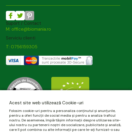
Suport / Contact
M: office@biomania.ro
Serviciu clienti
T: 0756159305
Acest site web utilizează Cookie-uri
Folosim cookie-uri pentru a personaliza conținutul și anunțurile,
pentru a oferi funcții de social media și pentru a analiza traficul
nostru. De asemenea, împărtășim informații despre utilizarea site-
ului nostru cu partenerii noștri de socializare, publicitate și analiză,
care îl pot combina cu alte informații pe care le-ați furnizat-o sau