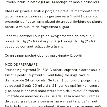
Produs inclus în catalogul AIC (Asociația italiană a celiacilor).
Ideea originală:
Serviti o porție de prăjitură marmorată fără
gluten la micul dejun sau ca gustare vara, însoțită de un suc
proaspăt de fructe. Iarna alaturi de un ceai fierbinte de plante
pentru a vă bucura de fragezimea si gust.
Pachetul conține; 1 pungă de 425g amestec de prăjituri, 1
pungă de 10g (2,2%) zahăr pudră și 1 pungă de 10g (2,2%)
cacao cu conținut scăzut de grăsimi.
Cu un singur pachet obțineți aproximativ 12 porții.
MOD DE PREPARARE:
Preîncălziți cuptorul (la 180° C pentru cuptorul electric sau la
160 ° C pentru cuptorul cu ventilatie). Se unge tava cu
diametru de 24 cm cu ulei. Se toarnă conținutul pungii mari,
se adaugă 3 ouă, 50 ml ulei și 2 linguri de apă într-un castron
și se bate la cea mai mare viteză timp de 1 minut. Se toarnă
jumătate de amestec în vas. Se adaugă la amestecul rămas
de cacao și se bate la cea mai mare viteză timp de 1 minut.
Se întinde amestecul de ciocolată peste tort și se amestecă