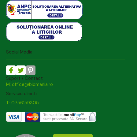
Social Media
Suport / Contact
M: office@biomania.ro
Serviciu clienti
T: 0756159305