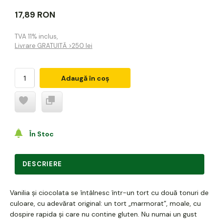
17,89 RON
TVA 11% inclus
,
Livrare GRATUITĂ >250 lei
Adaugă în coș
În Stoc
DESCRIERE
Vanilia și ciocolata se întâlnesc într-un tort cu două tonuri de
culoare, cu adevărat original: un tort „marmorat”, moale, cu
dospire rapida și care nu contine gluten. Nu numai un gust