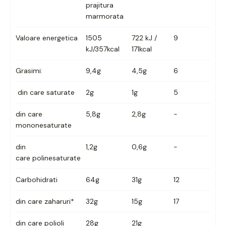
prajitura
marmorata
Valoare energetica
1505
722 kJ /
9
kJ/357kcal
171kcal
Grasimi:
9,4g
4,5g
6
din care saturate
2g
1g
5
din care
5,8g
2,8g
-
mononesaturate
din
1,2g
0,6g
-
care
polinesaturate
Carbohidrati
64g
31g
12
din care zaharuri*
32g
15g
17
din care polioli
28g
21g