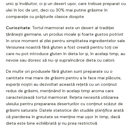
unic și învăluitor, ci și un desert ușor, care trebuie preparat cu
ulei în loc de unt, deci cu 30% mai putine grăsime în
comparație cu prăjiturile clasice dospite.
Curiozitate:
Tortul marmorat este un desert al tradiției
țărănești germane, un produs moale și foarte gustos potrivit
în orice moment al zilei pentru simplitatea ingredientelor sale.
Versiunea noastră fără gluten a fost creată pentru toți cei
care nu pot introduce gluten în dieta lor și, în același timp, au
nevoie sau doresc să nu-și supraîncărce dieta cu calorii.
De multe ori produsele fără gluten sunt preparate cu o
cantitate mai mare de grăsimi pentru a le face mai plăcute,
experții noștri au dezvoltat această rețetă cu un conținut
redus de grăsimi, menținând în același timp aroma care
caracterizează tortul marmorat. Rețeta necesită utilizarea
uleiului pentru prepararea deserturilor cu conținut scăzut de
grăsimi saturate. Datele statistice din studiile științifice arată
că pierderea în greutate se menține mai ușor în timp, dacă
dieta este bine echilibrată și nu prea restrictivă.