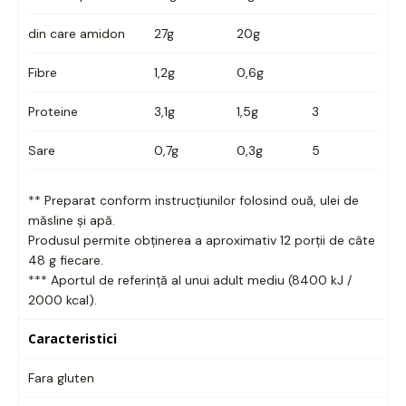
din care amidon
27g
20g
Fibre
1,2g
0,6g
Proteine
3,1g
1,5g
3
Sare
0,7g
0,3g
5
** Preparat conform instrucțiunilor folosind ouă, ulei de
măsline și apă.
Produsul permite obținerea a aproximativ 12 porții de câte
48 g fiecare.
*** Aportul de referință al unui adult mediu (8400 kJ /
2000 kcal).
Caracteristici
Fara gluten