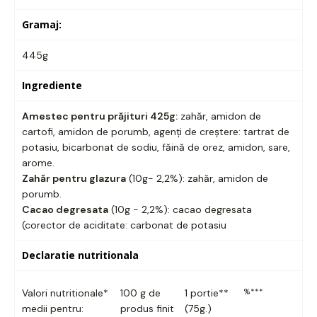
Gramaj:
445g
Ingrediente
Amestec pentru prăjituri 425g:
zahăr, amidon de
cartofi, amidon de porumb, agenți de creștere: tartrat de
potasiu, bi
carbonat de sodiu, făină de orez, amidon, sare,
arome.
Zahăr pentru glazura
(10g- 2,2%): zahăr, amidon de
porumb.
Cacao degresata
(10g - 2,2%): cacao degresata
(corector de aciditate: carbonat de potasiu
Declaratie nutritionala
%***
Valori nutritionale*
100 g de
1 portie**
medii pentru:
produs finit
(75g.)