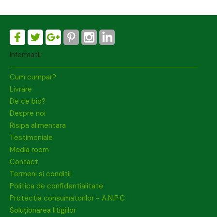
Informatii
Cum cumpar?
Livrare
De ce bio?
Despre noi
Risipa alimentara
Testimoniale
Media room
Contact
Termeni si conditii
Politica de confidentialitate
Protectia consumatorilor - A.N.P.C
Soluționarea litigiilor