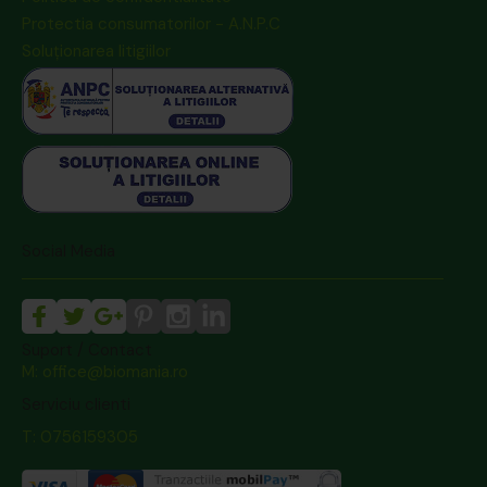
Protectia consumatorilor - A.N.P.C
Soluționarea litigiilor
Social Media
Suport / Contact
M: office@biomania.ro
Serviciu clienti
T: 0756159305