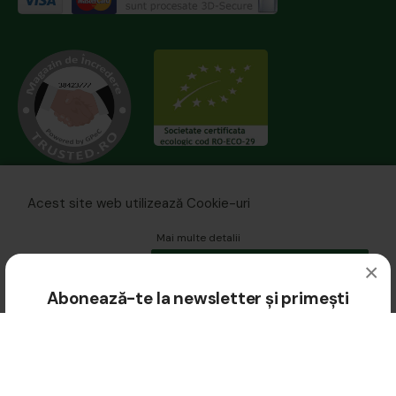
Acest site web utilizează Cookie-uri
Mai multe detalii
×
ACCEPTA TOATE
© 2026 biomania.ro | Powered by
blugento
.
Abonează-te la newsletter și primești
10% REDUCERE