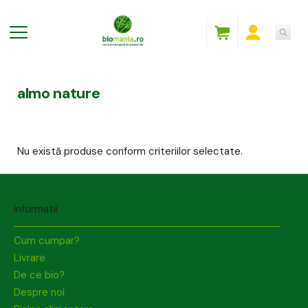
almo nature
Nu există produse conform criteriilor selectate.
Informatii
Cum cumpar?
Livrare
De ce bio?
Despre noi