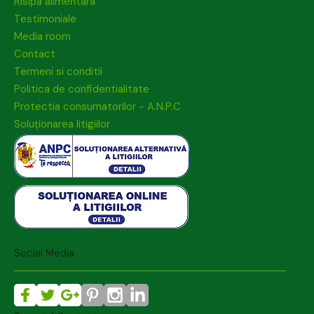
Risipa alimentara
Testimoniale
Media room
Contact
Termeni si conditii
Politica de confidentialitate
Protectia consumatorilor - A.N.P.C
Soluționarea litigiilor
Social Media