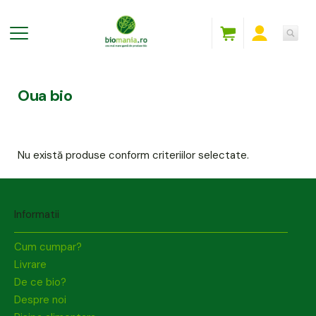
Oua bio
Nu există produse conform criteriilor selectate.
Informatii
Cum cumpar?
Livrare
De ce bio?
Despre noi