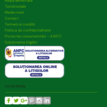
Risipa alimentara
Testimoniale
Media room
Contact
Termeni si conditii
Politica de confidentialitate
Protectia consumatorilor - A.N.P.C
Soluționarea litigiilor
Social Media