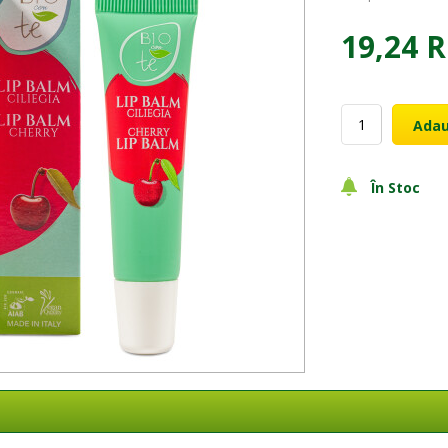
19,24 
Adau
În Stoc