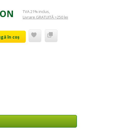
RON
TVA 21% inclus
,
Livrare GRATUITĂ >250 lei
gă în coș