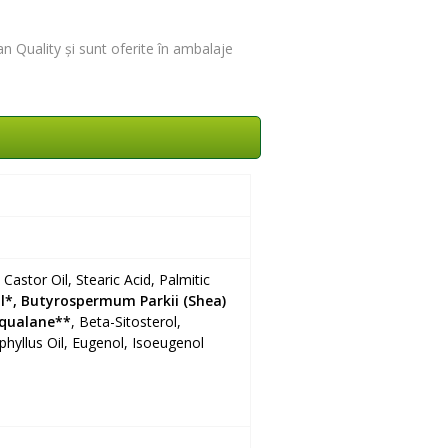
n Quality și sunt oferite în ambalaje
astor Oil, Stearic Acid, Palmitic
l*, Butyrospermum Parkii (Shea)
qualane**
, Beta-Sitosterol,
yllus Oil, Eugenol, Isoeugenol