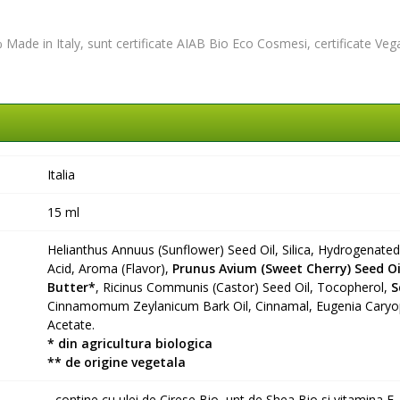
Made in Italy, sunt certificate AIAB Bio Eco Cosmesi, certificate Vega
Italia
15 ml
Helianthus Annuus (Sunflower) Seed Oil, Silica, Hydrogenated C
Acid, Aroma (Flavor),
Prunus Avium (Sweet Cherry) Seed Oi
Butter*
, Ricinus Communis (Castor) Seed Oil, Tocopherol,
S
Cinnamomum Zeylanicum Bark Oil, Cinnamal, Eugenia Caryoph
Acetate.
* din agricultura biologica
** de origine vegetala
- contine cu ulei de Cirese Bio, unt de Shea Bio si vitamina E