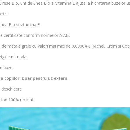
rese Bio, unt de Shea Bio si vitamina E ajuta la hidratarea buzelor us
tici:
Shea Bio si vitamina E
ce certificate conform normelor AIAB,
l de metale grele cu valori mai mici de 0,00004% (Nichel, Crom si Coba
igine naturala.
pe buze.
a copiilor. Doar pentru uz extern.
a deschidere.
arton 100% reciclat.