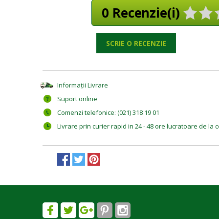
0 Recenzie(i)
SCRIE O RECENZIE
Informații Livrare
Suport online
Comenzi telefonice: (021) 318 19 01
Livrare prin curier rapid in 24 - 48 ore lucratoare de l