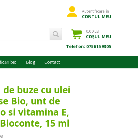
Autentificare în
CONTUL MEU
0,00 LEI
COȘUL MEU
Telefon: 0756159305
ficări bio
Blog
Contact
de buze cu ulei
se Bio, unt de
o si vitamina E,
Bioconte, 15 ml
08