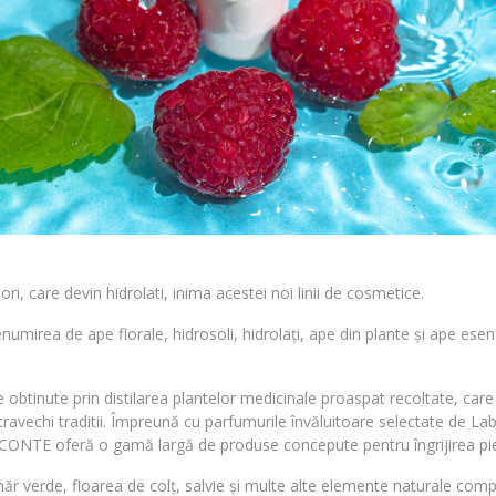
lori, care devin hidrolati, inima acestei noi linii de cosmetice.
enumirea de ape florale, hidrosoli, hidrolați, ape din plante și ape ese
btinute prin distilarea plantelor medicinale proaspat recoltate, care 
travechi traditii. Împreună cu parfumurile învăluitoare selectate de La
ONTE oferă o gamă largă de produse concepute pentru îngrijirea pielii,
r verde, floarea de colț, salvie și multe alte elemente naturale comp