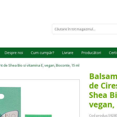
Despre noi
Cum cumpăr?
Livrare
Producători
Certi
t de Shea Bio si vitamina E, vegan, Bioconte, 15 ml
Balsam 
de Cire
Shea Bi
vegan, 
Cod produs:
5928