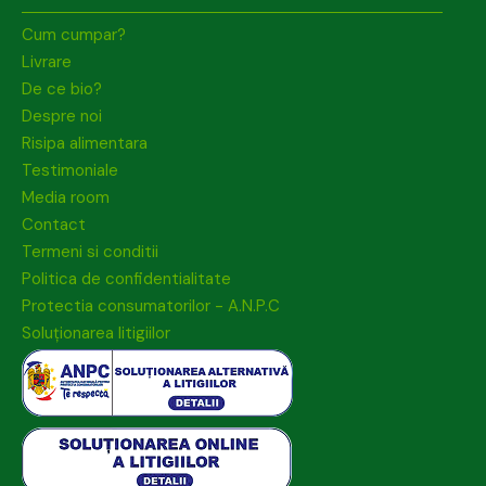
Cum cumpar?
Livrare
De ce bio?
Despre noi
Risipa alimentara
Testimoniale
Media room
Contact
Termeni si conditii
Politica de confidentialitate
Protectia consumatorilor - A.N.P.C
Soluționarea litigiilor