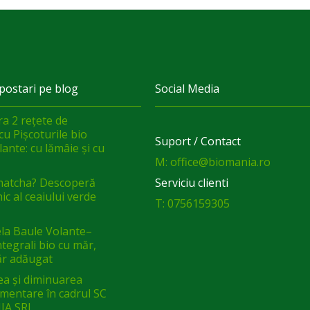
postari pe blog
Social Media
a 2 rețete de
cu Pișcoturile bio
Suport / Contact
ante: cu lămâie și cu
M: office@biomania.ro
matcha? Descoperă
Serviciu clienti
ic al ceaiului verde
T: 0756159305
a Baule Volante–
integrali bio cu măr,
ăr adăugat
ea și diminuarea
limentare în cadrul SC
IA SRL