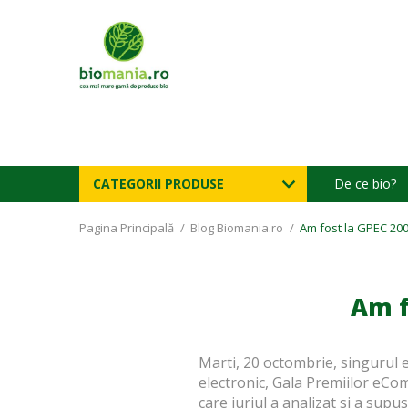
CATEGORII PRODUSE
De ce bio?
Pagina Principală
/
Blog Biomania.ro
/
Am fost la GPEC 20
Am f
Marti, 20 octombrie, singurul
electronic, Gala Premiilor eCo
care juriul a analizat si a supu