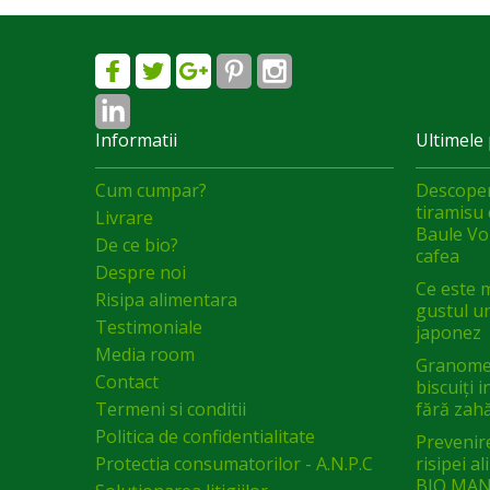
Informatii
Ultimele 
Cum cumpar?
Descoper
tiramisu 
Livrare
Baule Vol
De ce bio?
cafea
Despre noi
Ce este 
Risipa alimentara
gustul un
Testimoniale
japonez
Media room
Granomel
Contact
biscuiți 
Termeni si conditii
fără zah
Politica de confidentialitate
Prevenir
Protectia consumatorilor - A.N.P.C
risipei a
BIO MAN