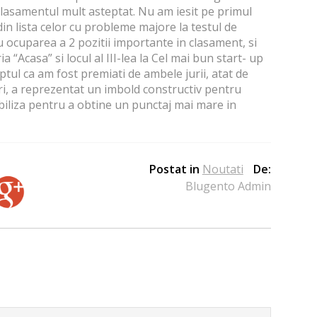
 clasamentul mult asteptat. Nu am iesit pe primul
din lista celor cu probleme majore la testul de
u ocuparea a 2 pozitii importante in clasament, si
ia “Acasa” si locul al III-lea la Cel mai bun start- up
ptul ca am fost premiati de ambele jurii, atat de
seri, a reprezentat un imbold constructiv pentru
iliza pentru a obtine un punctaj mai mare in
Postat in
Noutati
De:
Blugento Admin