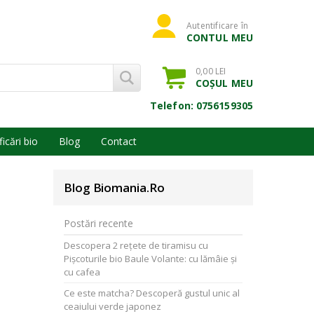
Autentificare în
CONTUL MEU
0,00 LEI
COȘUL MEU
Telefon: 0756159305
ficări bio
Blog
Contact
Blog Biomania.ro
Postări recente
Descopera 2 rețete de tiramisu cu
Pișcoturile bio Baule Volante: cu lămâie și
cu cafea
Ce este matcha? Descoperă gustul unic al
ceaiului verde japonez