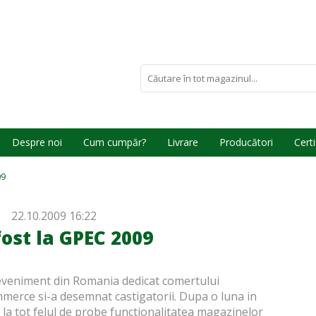
Despre noi
Cum cumpăr?
Livrare
Producători
Certi
09
22.10.2009 16:22
ost la GPEC 2009
 eveniment din Romania dedicat comertului
mmerce si-a desemnat castigatorii. Dupa o luna in
s la tot felul de probe functionalitatea magazinelor