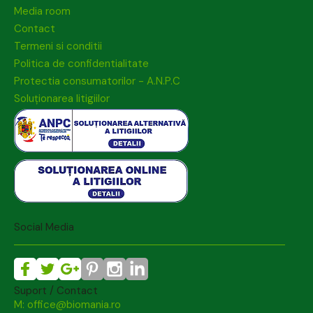
Media room
Contact
Termeni si conditii
Politica de confidentialitate
Protectia consumatorilor - A.N.P.C
Soluționarea litigiilor
Social Media
Suport / Contact
M: office@biomania.ro