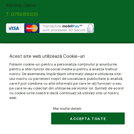
Serviciu clienti
T: 0756159305
Acest site web utilizează Cookie-uri
Folosim cookie-uri pentru a personaliza conținutul și anunțurile,
pentru a oferi funcții de social media și pentru a analiza traficul
nostru. De asemenea, împărtășim informații despre utilizarea site-
ului nostru cu partenerii noștri de socializare, publicitate și analiză,
care îl pot combina cu alte informații pe care le-ați furnizat-o sau
pe care le-au colectat din utilizarea serviciilor lor. Sunteți de acord
cu cookie-urile noastre dacă continuați să utilizați site-ul nostru
web.
Mai multe detalii
ACCEPTA TOATE
© 2026 biomania.ro | Powered by
blugento
.