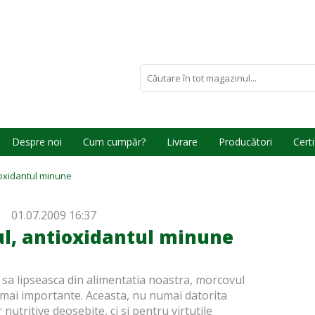
Despre noi
Cum cumpăr?
Livrare
Producători
Certi
ioxidantul minune
01.07.2009 16:37
l, antioxidantul minune
 sa lipseasca din alimentatia noastra,
morcovul
e mai importante. Aceasta, nu numai datorita
r nutritive deosebite, ci si pentru virtutile