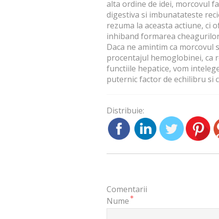
alta ordine de idei,
morcovul
fa
digestiva si imbunatateste reci
rezuma la aceasta actiune, ci o
inhiband formarea cheagurilor 
Daca ne amintim ca
morcovul
s
procentajul hemoglobinei, ca re
functiile hepatice, vom intele
puternic factor de echilibru si
Distribuie:
Comentarii
*
Nume