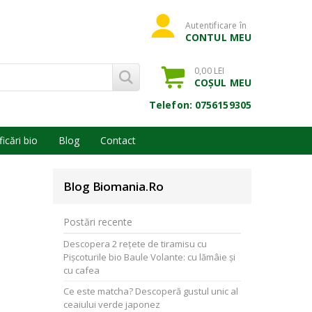
Autentificare în
CONTUL MEU
0,00 LEI
COȘUL MEU
Telefon: 0756159305
ficări bio
Blog
Contact
Blog Biomania.ro
Postări recente
Descopera 2 rețete de tiramisu cu
Pișcoturile bio Baule Volante: cu lămâie și
cu cafea
Ce este matcha? Descoperă gustul unic al
ceaiului verde japonez