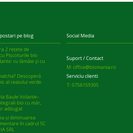
postari pe blog
Social Media
a 2 rețete de
cu Pișcoturile bio
Suport / Contact
ante: cu lămâie și cu
M: office@biomania.ro
matcha? Descoperă
Serviciu clienti
ic al ceaiului verde
T: 0756159305
a Baule Volante–
integrali bio cu măr,
ăr adăugat
ea și diminuarea
limentare în cadrul SC
IA SRL