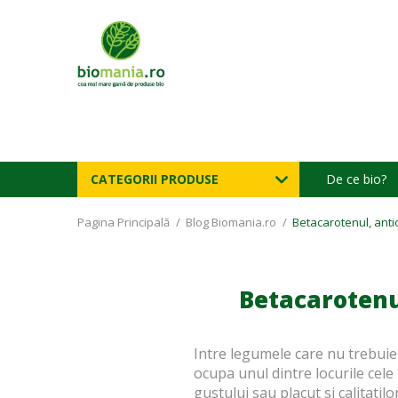
CATEGORII PRODUSE
De ce bio?
Pagina Principală
/
Blog Biomania.ro
/
Betacarotenul, ant
Betacarotenu
Intre legumele care nu trebuie
ocupa unul dintre locurile cel
gustului sau placut si calitatilo