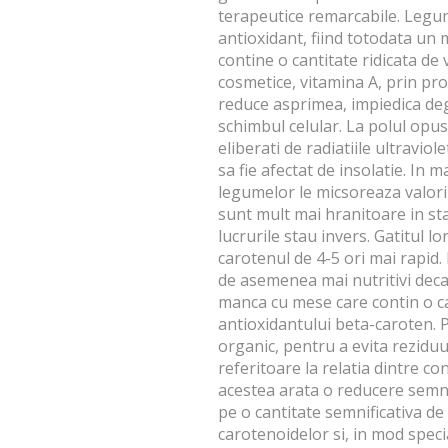
terapeutice remarcabile. Legu
antioxidant, fiind totodata un 
contine o cantitate ridicata de 
cosmetice, vitamina A, prin prop
reduce asprimea, impiedica deg
schimbul celular. La polul opus,
eliberati de radiatiile ultraviol
sa fie afectat de insolatie. In
legumelor le micsoreaza valori
sunt mult mai hranitoare in sta
lucrurile stau invers. Gatitul 
carotenul de 4-5 ori mai rapid.
de asemenea mai nutritivi decat 
manca cu mese care contin o ca
antioxidantului beta-caroten. P
organic, pentru a evita reziduur
referitoare la relatia dintre c
acestea arata o reducere semnif
pe o cantitate semnificativa de
carotenoidelor si, in mod speci