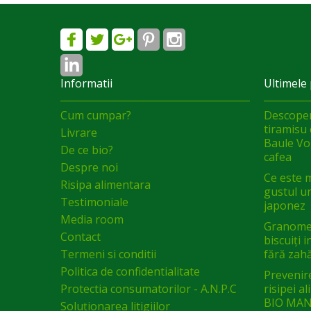
Informatii
Ultimele 
Cum cumpar?
Descoper
tiramisu 
Livrare
Baule Vol
De ce bio?
cafea
Despre noi
Ce este 
Risipa alimentara
gustul un
Testimoniale
japonez
Media room
Granomel
Contact
biscuiți 
Termeni si conditii
fără zah
Politica de confidentialitate
Prevenir
Protectia consumatorilor - A.N.P.C
risipei a
BIO MAN
Soluționarea litigiilor