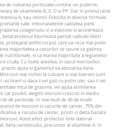
ma de culoarea portocalei contine un puternic
melanj de vitaminele B, E, D si PP. Dar in primul rand
vitamina A, sau retinol. Folosita in diverse formule
rietatile sale, imbunatateste calitatea pielii,
radarea colagenului si a elastinei si accelereaza
 betacarotenul blocheaza partial radicalii liberi
ete, protejand astfel corpul, care va risca mai putin
 marea majoritatea a cazurilor se spune ca gatirea
le nutritionale, si ca marea majoritate a legumelor
re cruda. Cu toate acestea, in cazul
morcovilor
,
lor practic ajuta organismul sa absoarba beta-
 Morcovii mai inchisi la culoare si mai batrani sunt
cei tineri si daca ii vei gati cu putin
ulei
, sau ii vei
ntitate mica de grasime, vei ajuta asimilarea
e cat posibil, alegeti morcovi crescuti in mediu
ile de pesticide. In mai mult de 40 de studii
onsumul de morcovi si cazurile de cancer, 75% din
icativa a riscului de cancer, printr-o dieta bazata
 morcovi. Acest efect protector este datorat
al, beta-carotenului, precursor al vitaminei A. In