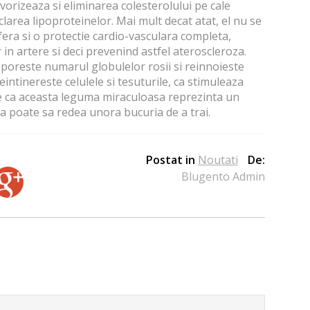
vorizeaza si eliminarea colesterolului pe cale
clarea lipoproteinelor. Mai mult decat atat, el nu se
fera si o protectie cardio-vasculara completa,
in artere si deci prevenind astfel ateroscleroza.
poreste numarul globulelor rosii si reinnoieste
intinereste celulele si tesuturile, ca stimuleaza
ge ca aceasta leguma miraculoasa reprezinta un
 ca poate sa redea unora bucuria de a trai.
Postat in
Noutati
De:
Blugento Admin