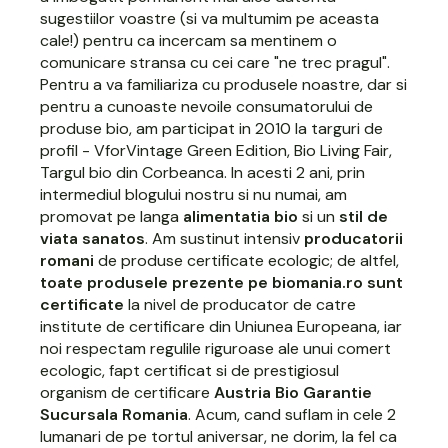
sugestiilor voastre (si va multumim pe aceasta
cale!) pentru ca incercam sa mentinem o
comunicare stransa cu cei care "ne trec pragul".
Pentru a va familiariza cu produsele noastre, dar si
pentru a cunoaste nevoile consumatorului de
produse bio, am participat in 2010 la targuri de
profil - VforVintage Green Edition, Bio Living Fair,
Targul bio din Corbeanca. In acesti 2 ani, prin
intermediul blogului nostru si nu numai, am
promovat pe langa
alimentatia bio
si un
stil de
viata sanatos
. Am sustinut intensiv
producatorii
romani
de produse certificate ecologic; de altfel,
toate produsele prezente pe biomania.ro sunt
certificate
la nivel de producator de catre
institute de certificare din Uniunea Europeana, iar
noi respectam regulile riguroase ale unui comert
ecologic, fapt certificat si de prestigiosul
organism de certificare
Austria Bio Garantie
Sucursala Romania
. Acum, cand suflam in cele 2
lumanari de pe tortul aniversar, ne dorim, la fel ca