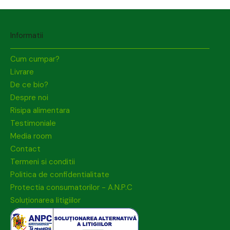
Informatii
Cum cumpar?
Livrare
De ce bio?
Despre noi
Risipa alimentara
Testimoniale
Media room
Contact
Termeni si conditii
Politica de confidentialitate
Protectia consumatorilor - A.N.P.C
Soluționarea litigiilor