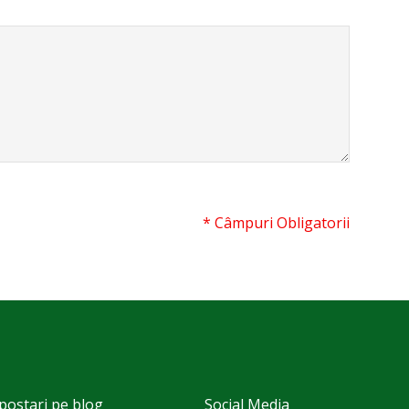
* Câmpuri Obligatorii
postari pe blog
Social Media