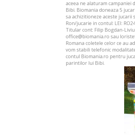
aceea ne alaturam campaniei de
Bibi
. Biomania doneaza 5 jucar
sa achizitioneze aceste jucarii 
Ron/jucarie in contul: LEI: R
Titular cont: Filip Bogdan-Li
office@biomania.ro sau lorist
Romana coletele celor ce au adr
vom stabili telefonic modalitate
contul Biomania.ro pentru jucari
parintilor lui Bibi.