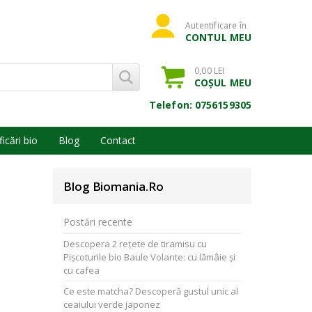
Autentificare în
CONTUL MEU
0,00 LEI
COȘUL MEU
Telefon: 0756159305
ficări bio
Blog
Contact
Blog Biomania.ro
Postări recente
Descopera 2 rețete de tiramisu cu
Pișcoturile bio Baule Volante: cu lămâie și
cu cafea
Ce este matcha? Descoperă gustul unic al
ceaiului verde japonez