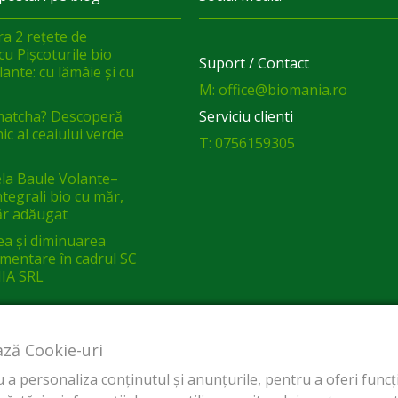
a 2 rețete de
cu Pișcoturile bio
Suport / Contact
ante: cu lămâie și cu
M: office@biomania.ro
matcha? Descoperă
Serviciu clienti
ic al ceaiului verde
T: 0756159305
a Baule Volante–
integrali bio cu măr,
ăr adăugat
ea și diminuarea
limentare în cadrul SC
IA SRL
ază Cookie-uri
a personaliza conținutul și anunțurile, pentru a oferi funcții