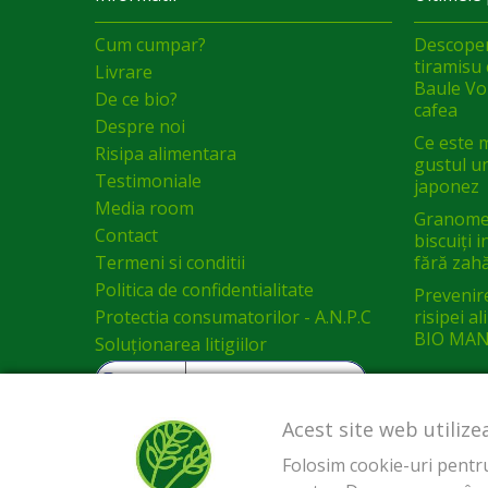
Cum cumpar?
Descoper
tiramisu 
Livrare
Baule Vol
De ce bio?
cafea
Despre noi
Ce este 
Risipa alimentara
gustul un
Testimoniale
japonez
Media room
Granomel
Contact
biscuiți 
Termeni si conditii
fără zah
Politica de confidentialitate
Prevenir
Protectia consumatorilor - A.N.P.C
risipei a
BIO MAN
Soluționarea litigiilor
Acest site web utilize
Folosim cookie-uri pentru 