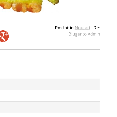
Postat in
Noutati
De:
Blugento Admin