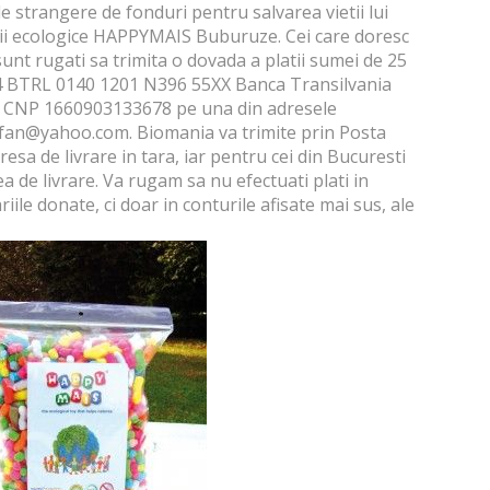
 strangere de fonduri pentru salvarea vietii lui
ii ecologice
HAPPYMAIS Buburuze
. Cei care doresc
sunt rugati sa trimita o dovada a platii sumei de 25
O24 BTRL 0140 1201 N396 55XX Banca Transilvania
viu CNP 1660903133678 pe una din adresele
efan@yahoo.com. Biomania va trimite prin Posta
esa de livrare in tara, iar pentru cei din Bucuresti
a de livrare. Va rugam sa nu efectuati plati in
ile donate, ci doar in conturile afisate mai sus, ale