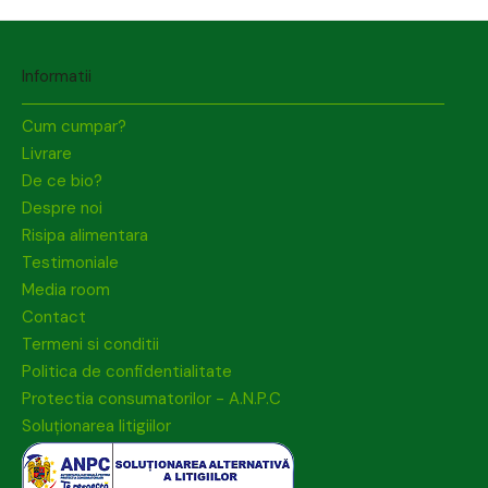
Informatii
Cum cumpar?
Livrare
De ce bio?
Despre noi
Risipa alimentara
Testimoniale
Media room
Contact
Termeni si conditii
Politica de confidentialitate
Protectia consumatorilor - A.N.P.C
Soluționarea litigiilor