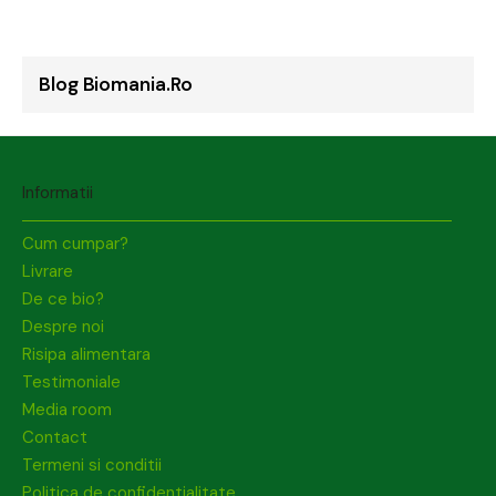
Blog Biomania.ro
Informatii
Cum cumpar?
Livrare
De ce bio?
Despre noi
Risipa alimentara
Testimoniale
Media room
Contact
Termeni si conditii
Politica de confidentialitate