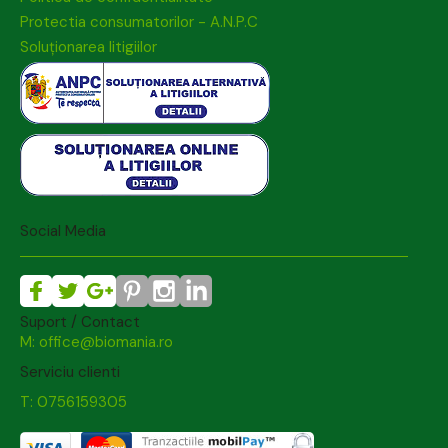
Protectia consumatorilor - A.N.P.C
Soluționarea litigiilor
Social Media
Suport / Contact
M: office@biomania.ro
Serviciu clienti
T: 0756159305