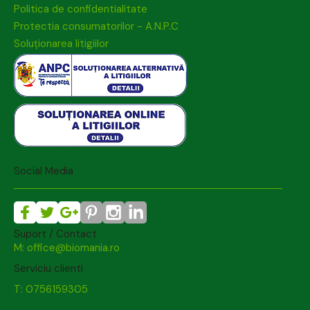
Politica de confidentialitate
Protectia consumatorilor - A.N.P.C
Soluționarea litigiilor
Social Media
Suport / Contact
M: office@biomania.ro
Serviciu clienti
T: 0756159305