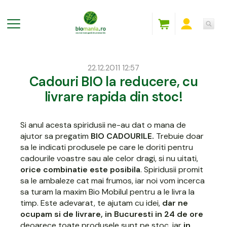
22.12.2011 12:57
Cadouri BIO la reducere, cu
livrare rapida din stoc!
Si anul acesta spiridusii ne-au dat o mana de
ajutor sa pregatim
BIO CADOURILE.
Trebuie doar
sa le indicati produsele pe care le doriti pentru
cadourile voastre sau ale celor dragi, si nu uitati,
orice combinatie este posibila
. Spiridusii promit
sa le ambaleze cat mai frumos, iar noi vom incerca
sa turam la maxim Bio Mobilul pentru a le livra la
timp. Este adevarat, te ajutam cu idei,
dar ne
ocupam si de livrare, in Bucuresti in 24 de ore
deoarece toate produsele sunt pe stoc, iar
in