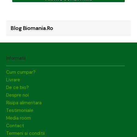
Blog Biomania.ro
Informatii
Cum cumpar?
Livrare
De ce bio?
Despre noi
Risipa alimentara
Testimoniale
Media room
Contact
Termeni si conditii