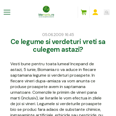
05.06.2009 16:45
Ce legume si verdeturi vreti sa
culegem astazi?
Vesti bune pentru toata lumea! Incepand de
astazi, 5 iunie, Biomania.ro va aduce in fiecare
saptamana
legume si verdeturi proaspete
. In
fiecare vineri dupa-amiaza va vom anunta ce
produse proaspete avem in saptamana
urmatoare. Comenzile le primim de vineri pana
marti (inclusiv), iar livrarile le vom efectua in zilele
de joi si vineri.
Legumele si verdeturile proaspete
bio
se produc fara adaos de substante chimice,
ingrasaminte artificiale, erbicide sau pesticide, nu