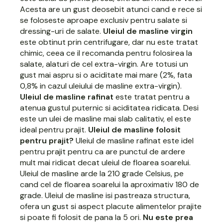
Acesta are un gust deosebit atunci cand e rece si
se foloseste aproape exclusiv pentru salate si
dressing-uri de salate.
Uleiul de masline virgin
este obtinut prin centrifugare, dar nu este tratat
chimic, ceea ce il recomanda pentru folosirea la
salate, alaturi de cel extra-virgin. Are totusi un
gust mai aspru si o aciditate mai mare (2%, fata
0,8% in cazul uleiului de masline extra-virgin).
Uleiul de masline rafinat
este tratat pentru a
atenua gustul puternic si aciditatea ridicata. Desi
este un ulei de masline mai slab calitativ, el este
ideal pentru prajit.
Uleiul de masline folosit
pentru prajit?
Uleiul de masline rafinat este idel
pentru prajit pentru ca are punctul de ardere
mult mai ridicat decat uleiul de floarea soarelui.
Uleiul de masline arde la 210 grade Celsius, pe
cand cel de floarea soarelui la aproximativ 180 de
grade. Uleiul de masline isi pastreaza structura,
ofera un gust si aspect placute alimentelor prajite
si poate fi folosit de pana la 5 ori.
Nu este prea