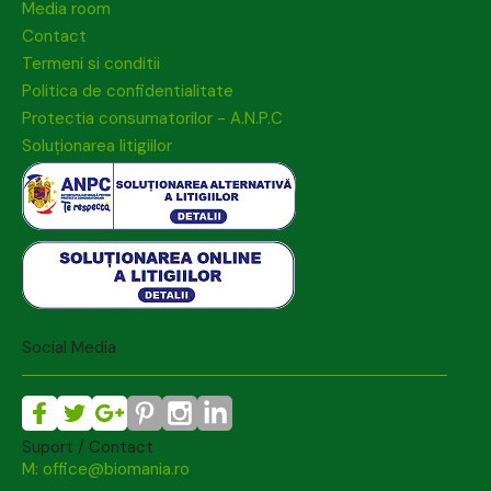
Media room
Contact
Termeni si conditii
Politica de confidentialitate
Protectia consumatorilor - A.N.P.C
Soluționarea litigiilor
Social Media
Suport / Contact
M: office@biomania.ro