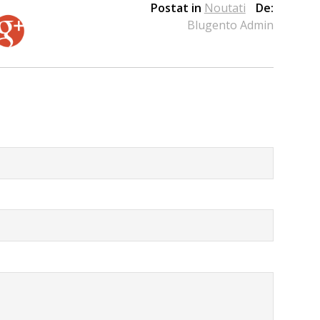
Postat in
Noutati
De:
Blugento Admin