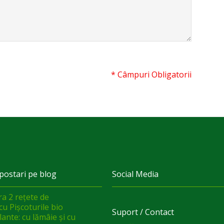
* Câmpuri Obligatorii
postari pe blog
Social Media
a 2 rețete de
cu Pișcoturile bio
Suport / Contact
ante: cu lămâie și cu