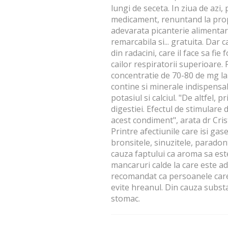
lungi de seceta. In ziua de azi,
medicament, renuntand la propri
adevarata picanterie alimentar
remarcabila si... gratuita. Dar 
din radacini, care il face sa fie
cailor respiratorii superioare.
concentratie de 70-80 de mg l
contine si minerale indispensa
potasiul si calciul. "De altfel,
digestiei. Efectul de stimulare
acest condiment", arata dr Cris
Printre afectiunile care isi ga
bronsitele, sinuzitele, paradon
cauza faptului ca aroma sa este 
mancaruri calde la care este ad
recomandat ca persoanele care 
evite hreanul. Din cauza substa
stomac.