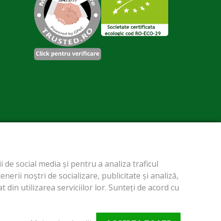
 de social media și pentru a analiza traficul
erii noștri de socializare, publicitate și analiză,
 din utilizarea serviciilor lor. Sunteți de acord cu