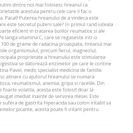
 putini dintre noi mai folosesc hreanul ca
etatile acestuia pentru cele care il fac o
a. Pacat! Puterea hreanului de a vindeca este
care este secretul puterii sale? In primul rand iuteala
 foarte eficient in tratarea bolilor reumatice si ale
 Pe langa vitamina C, care se regaseste intr-o
a 100 de grame de radacina proaspata, hreanul mai
bile organismului, precum fierul, magneziul,
 principala proprietate a hreanului este stimularea
 digestiva se datorează enzimelor pe care le contine
tina Pavel, medic specialist medicina de familie.
sesc alinare cu ajutorul hreanului se numara
toza, reumatismul, anemia, gripa si racelile. Din
foarte volatila, acesta este folosit doar la
augat imediat inainte de servirea mesei. Este
sufera de gastrita hiperacida sau colon iritabil sa
ntelor picante, acesta poate fi iritant pentru