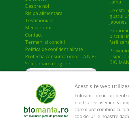
cafea
Despre noi
Ce este 
Risipa alimentara
gustul un
Testimoniale
japonez
Media room
Granomel
Contact
biscuiți 
Termeni si conditii
fără zah
Politica de confidentialitate
Prevenir
Protectia consumatorilor - A.N.P.C
risipei a
BIO MAN
Soluționarea litigiilor
Acest site web utilize
Folosim cookie-uri pentru 
nostru. De asemenea, împăr
care îl pot combina cu alte
cookie-urile noastre dacă 