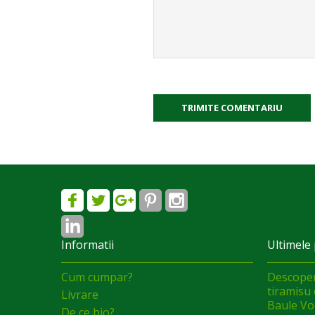
TRIMITE COMENTARIU
Informatii
Ultimele 
Cum cumpar?
Descoper
tiramisu 
Livrare
Baule Vol
De ce bio?