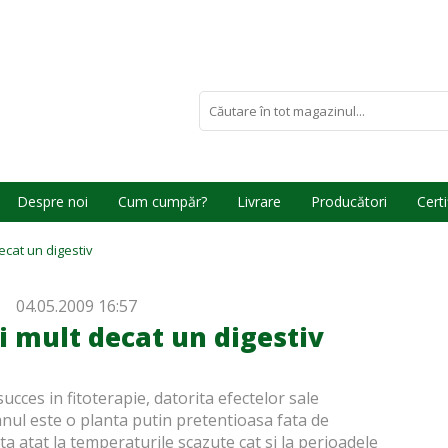
Despre noi
Cum cumpăr?
Livrare
Producători
Certi
ecat un digestiv
04.05.2009 16:57
 mult decat un digestiv
ucces in fitoterapie, datorita efectelor sale
anul
este o planta putin pretentioasa fata de
nta atat la temperaturile scazute cat si la perioadele