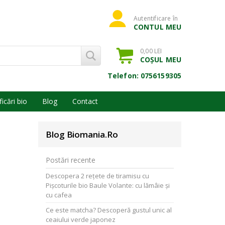
Autentificare în
CONTUL MEU
0,00 LEI
COȘUL MEU
Telefon: 0756159305
ficări bio
Blog
Contact
Blog Biomania.ro
Postări recente
Descopera 2 rețete de tiramisu cu
Pișcoturile bio Baule Volante: cu lămâie și
cu cafea
Ce este matcha? Descoperă gustul unic al
ceaiului verde japonez