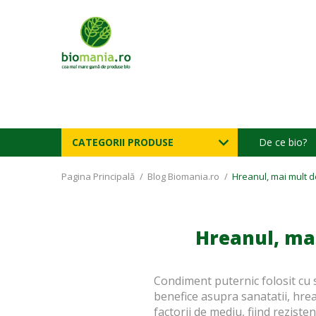
CATEGORII PRODUSE
De ce bio?
Pagina Principală
/
Blog Biomania.ro
/
Hreanul, mai mult d
Hreanul, mai
Condiment puternic folosit cu s
benefice asupra sanatatii,
hre
factorii de mediu, fiind reziste