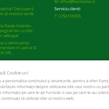
M: office@biomania.ro
matcha? Descoperă
Serviciu clienti
ic al ceaiului verde
T: 0756159305
a Baule Volante–
integrali bio cu măr,
ăr adăugat
ea și diminuarea
limentare în cadrul SC
IA SRL
ază Cookie-uri
a personaliza conținutul și anunțurile, pentru a oferi funcții
tășim informații despre utilizarea site-ului nostru cu parten
 informații pe care le-ați furnizat-o sau pe care le-au colectat
continuați să utilizați site-ul nostru web.