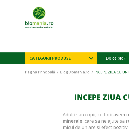
CATEGORII PRODUSE
De ce bio?
Pagina Principală
/
Blog Biomania.ro
/
INCEPE ZIUA CU UN
INCEPE ZIUA 
Adulti sau copii, cu totii avem
minerale
, care sa ne ajute sa r
micul dejun are si efect pozitiv