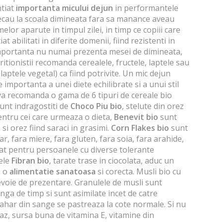
ntiat
importanta micului dejun
in performantele
plecau la scoala dimineata fara sa manance aveau
melor aparute in timpul zilei, in timp ce copiii care
 abilitati in diferite domenii, fiind rezistenti in
 importanta nu numai prezenta mesei de dimineata,
ritionistii recomanda cerealele, fructele, laptele sau
laptele vegetal) ca fiind potrivite. Un mic dejun
e importanta a unei diete echilibrate si a unui stil
a recomanda o gama de 6 tipuri de cereale bio
sunt indragostiti de
Choco Piu bio
, stelute din orez
Pentru cei care urmeaza o dieta,
Benevit bio
sunt
 si orez fiind saraci in grasimi.
Corn Flakes bio
sunt
ar, fara miere, fara gluten, fara soia, fara arahide,
at pentru persoanele cu diverse tolerante
lele
Fibran bio
, tarate trase in ciocolata, aduc un
u o
alimentatie sanatoasa
si corecta.
Musli bio cu
voie de prezentare. Granulele de musli sunt
nga de timp si sunt asimilate incet de catre
zahar din sange se pastreaza la cote normale. Si nu
ovaz, sursa buna de vitamina E, vitamine din