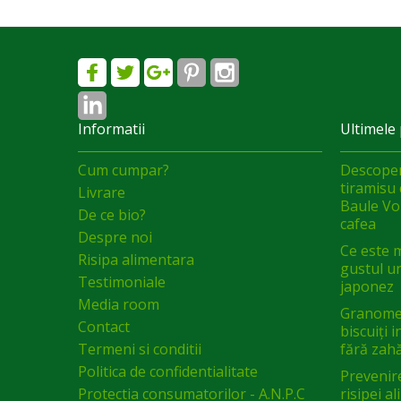
Informatii
Ultimele 
Cum cumpar?
Descoper
tiramisu 
Livrare
Baule Vol
De ce bio?
cafea
Despre noi
Ce este 
Risipa alimentara
gustul un
Testimoniale
japonez
Media room
Granomel
Contact
biscuiți 
Termeni si conditii
fără zah
Politica de confidentialitate
Prevenir
Protectia consumatorilor - A.N.P.C
risipei a