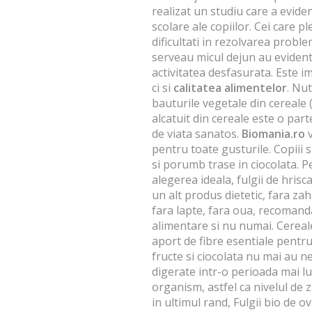
realizat un studiu care a evide
scolare ale copiilor. Cei care 
dificultati in rezolvarea proble
serveau micul dejun au evidentiat
activitatea desfasurata. Este
ci si
calitatea alimentelor
. Nut
bauturile vegetale din cereale (
alcatuit din cereale este o part
de viata sanatos.
Biomania.ro
v
pentru toate gusturile. Copiii 
si porumb trase in ciocolata. 
alegerea ideala, fulgii de hrisca
un alt produs dietetic, fara zah
fara lapte, fara oua, recomand
alimentare si nu numai. Cerea
aport de fibre esentiale pentr
fructe si ciocolata
nu mai au ne
digerate intr-o perioada mai lu
organism, astfel ca nivelul de 
in ultimul rand, Fulgii bio de 