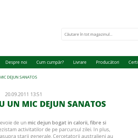
Despre noi
Cum cumpăr?
Livrare
Producători
Certi
 MIC DEJUN SANATOS
20.09.2011 13:51
CU UN MIC DEJUN SANATOS
 nevoie de un
mic dejun bogat in calorii, fibre si
ezistam activitatilor de pe parcursul zilei. In plus,
 asupra starii generale. Cercetatorii australieni au