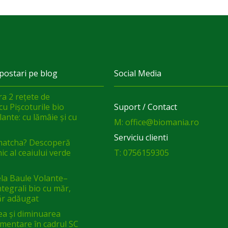
postari pe blog
Social Media
a 2 rețete de
cu Pișcoturile bio
Suport / Contact
ante: cu lămâie și cu
M: office@biomania.ro
Serviciu clienti
matcha? Descoperă
ic al ceaiului verde
T: 0756159305
a Baule Volante–
integrali bio cu măr,
ăr adăugat
ea și diminuarea
limentare în cadrul SC