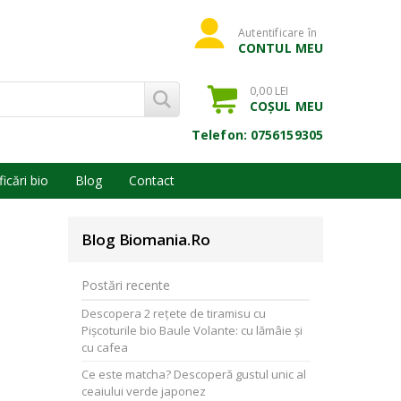
Autentificare în
CONTUL MEU
0,00 LEI
COȘUL MEU
Telefon: 0756159305
ficări bio
Blog
Contact
Blog Biomania.ro
Postări recente
Descopera 2 rețete de tiramisu cu
Pișcoturile bio Baule Volante: cu lămâie și
cu cafea
Ce este matcha? Descoperă gustul unic al
ceaiului verde japonez