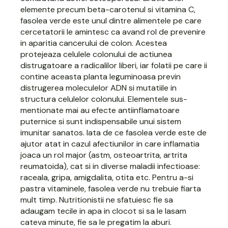
elemente precum beta-carotenul si vitamina C,
fasolea verde
este unul dintre alimentele pe care
cercetatorii le amintesc ca avand rol de prevenire
in aparitia cancerului de colon. Acestea
protejeaza celulele colonului de actiunea
distrugatoare a radicalilor liberi, iar folatii pe care ii
contine aceasta planta leguminoasa previn
distrugerea moleculelor ADN si mutatiile in
structura celulelor colonului. Elementele sus-
mentionate mai au efecte antiinflamatoare
puternice si sunt indispensabile unui sistem
imunitar sanatos. Iata de ce fasolea verde este de
ajutor atat in cazul afectiunilor in care inflamatia
joaca un rol major (astm, osteoartrita, artrita
reumatoida), cat si in diverse maladii infectioase:
raceala, gripa, amigdalita, otita etc. Pentru a-si
pastra vitaminele,
fasolea verde
nu trebuie fiarta
mult timp. Nutritionistii ne sfatuiesc fie sa
adaugam tecile in apa in clocot si sa le lasam
cateva minute, fie sa le pregatim la aburi.