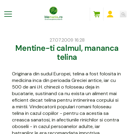
27.07.2009 16:28
Mentine-ti calmul, mananca
telina
Originara din sudul Europei,
telina
a fost folosita in
medicina inca din perioada Greciei antice, iar cu
500 de ani i.H. chinezii o foloseau deja in
bucatarie, sustinand ca nu exista un aliment mai
eficient decat telina pentru intinerirea corpului si
a mintii. Vindecatorii populari romani foloseau
telina in cazul copiilor - pentru ca acestia sa
creasca sanatosi, in afectiunile rinichilor si contra
oboselii - in cazul persoanelor adulte, iar
batranilor le era recomandata impotriva