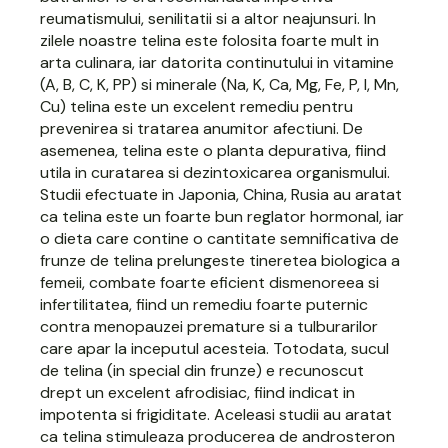
reumatismului, senilitatii si a altor neajunsuri. In
zilele noastre
telina
este folosita foarte mult in
arta culinara, iar datorita continutului in vitamine
(A, B, C, K, PP) si minerale (Na, K, Ca, Mg, Fe, P, I, Mn,
Cu) telina este un excelent remediu pentru
prevenirea si tratarea anumitor afectiuni. De
asemenea, telina este o planta depurativa, fiind
utila in curatarea si dezintoxicarea organismului.
Studii efectuate in Japonia, China, Rusia au aratat
ca telina este un foarte bun reglator hormonal, iar
o dieta care contine o cantitate semnificativa de
frunze de telina prelungeste tineretea biologica a
femeii, combate foarte eficient dismenoreea si
infertilitatea, fiind un remediu foarte puternic
contra menopauzei premature si a tulburarilor
care apar la inceputul acesteia. Totodata, sucul
de telina (in special din frunze) e recunoscut
drept un excelent afrodisiac, fiind indicat in
impotenta si frigiditate. Aceleasi studii au aratat
ca telina stimuleaza producerea de androsteron