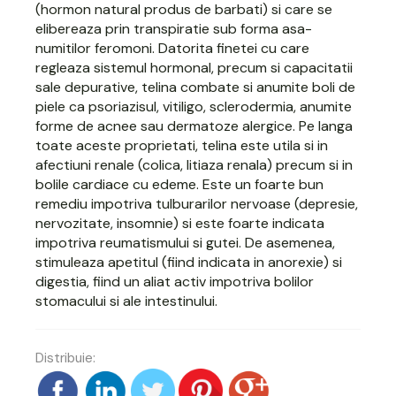
(hormon natural produs de barbati) si care se
elibereaza prin transpiratie sub forma asa-
numitilor feromoni. Datorita finetei cu care
regleaza sistemul hormonal, precum si capacitatii
sale depurative,
telina
combate si anumite boli de
piele ca psoriazisul, vitiligo, sclerodermia, anumite
forme de acnee sau dermatoze alergice. Pe langa
toate aceste proprietati, telina este utila si in
afectiuni renale (colica, litiaza renala) precum si in
bolile cardiace cu edeme. Este un foarte bun
remediu impotriva tulburarilor nervoase (depresie,
nervozitate, insomnie) si este foarte indicata
impotriva reumatismului si gutei. De asemenea,
stimuleaza apetitul (fiind indicata in anorexie) si
digestia, fiind un aliat activ impotriva bolilor
stomacului si ale intestinului.
Distribuie: