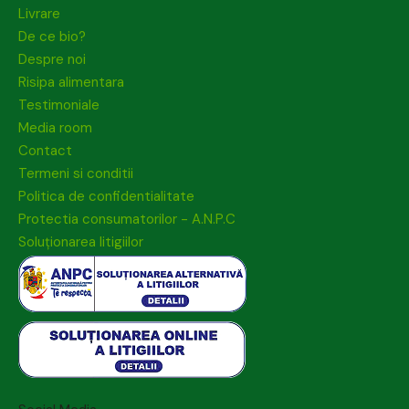
Livrare
De ce bio?
Despre noi
Risipa alimentara
Testimoniale
Media room
Contact
Termeni si conditii
Politica de confidentialitate
Protectia consumatorilor - A.N.P.C
Soluționarea litigiilor