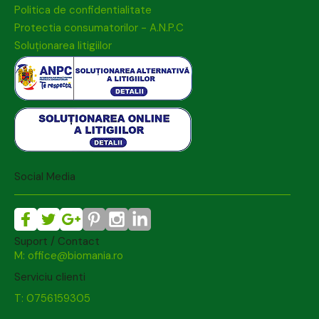
Politica de confidentialitate
Protectia consumatorilor - A.N.P.C
Soluționarea litigiilor
Social Media
Suport / Contact
M: office@biomania.ro
Serviciu clienti
T: 0756159305