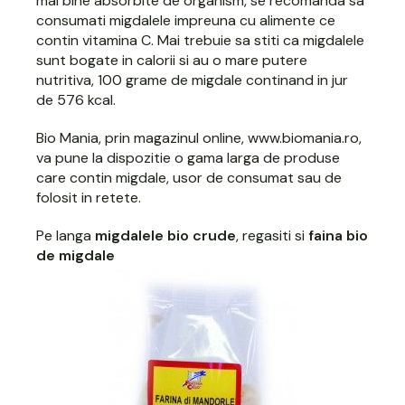
mai bine absorbite de organism, se recomanda sa
consumati migdalele impreuna cu alimente ce
contin vitamina C. Mai trebuie sa stiti ca migdalele
sunt bogate in calorii si au o mare putere
nutritiva, 100 grame de migdale continand in jur
de 576 kcal.
Bio Mania, prin magazinul online,
www.biomania.ro
,
va pune la dispozitie o gama larga de produse
care contin migdale, usor de consumat sau de
folosit in retete.
Pe langa
migdalele bio crude
, regasiti si
faina bio
de migdale