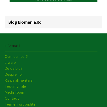
Blog Biomania.ro
Informatii
Cum cumpar?
Livrare
De ce bio?
Despre noi
Risipa alimentara
Testimoniale
Media room
Contact
Termeni si conditii