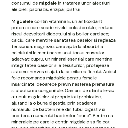
consumul de
migdale
in tratarea unor afectiuni
ale pielii: psoriazis, erizipal, pistrui.
Migdalele
contin vitamina E, un antioxidant
puternic care scade nivelul colesterolului, reduce
riscul dezvoltarii diabetului si a bolilor cardiace;
calciu, care mentine sanatatea oaselor si regleaza
tensiunea; magneziu, care ajuta la absorbtia
calciului si la mentinerea unui tonus muscular
adecvat; cupru, un mineral esential care mentine
integritatea oaselor si a tesuturilor, protejeaza
sistemul nervos si ajuta la asimilarea fierului. Acidul
folic recomanda migdalele pentru femeile
insarcinate, deoarece previn nasterea prematura
si afectiunile congenitale. Oamenii de stiinta le-au
atribuit migdalelor si proprietati probiotice,
ajutand la o buna digestie, prin scaderea
numarului de bacterii rele din tubul digestiv si
cresterea numarului bacteriilor “bune”. Pentru ca
mineralele pe care le contin migdalele sa fie cat