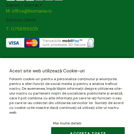
Suport / Contact
M: office@biomania.ro
Serviciu clienti
T: 0756159305
Acest site web utilizează Cookie-uri
Folosim cookie-uri pentru a personaliza conținutul și anunțurile,
pentru a oferi funcții de social media și pentru a analiza traficul
nostru. De asemenea, împărtășim informații despre utilizarea site-
ului nostru cu partenerii noștri de socializare, publicitate și analiză,
care îl pot combina cu alte informații pe care le-ați furnizat-o sau
pe care le-au colectat din utilizarea serviciilor lor. Sunteți de acord
cu cookie-urile noastre dacă continuați să utilizați site-ul nostru
web.
Mai multe detalii
ACCEPTA TOATE