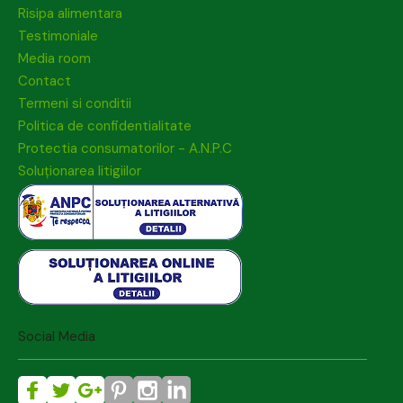
Risipa alimentara
Testimoniale
Media room
Contact
Termeni si conditii
Politica de confidentialitate
Protectia consumatorilor - A.N.P.C
Soluționarea litigiilor
Social Media