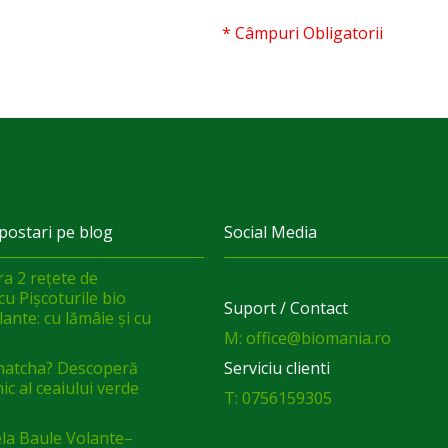
* Câmpuri Obligatorii
postari pe blog
Social Media
a 2 rețete de
cu Pișcoturile bio
Suport / Contact
ante: cu lămâie și cu
M: office@biomania.ro
matcha? Descoperă
Serviciu clienti
ic al ceaiului verde
T: 0756159305
a Baule Volante–