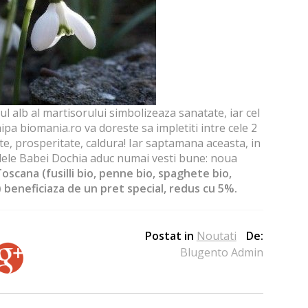
ul alb al martisorului simbolizeaza sanatate, iar cel
ipa biomania.ro va doreste sa impletiti intre cele 2
tate, prosperitate, caldura! Iar saptamana aceasta, in
zilele Babei Dochia aduc numai vesti bune: noua
Toscana (
fusilli bio
,
penne bio
,
spaghete bio
,
) beneficiaza de un pret special, redus cu 5%.
Postat in
Noutati
De:
Blugento Admin