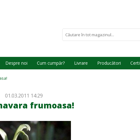
Despre noi
Cum cumpăr?
Livrare
Producători
Certi
asa!
01.03.2011 14:29
mavara frumoasa!