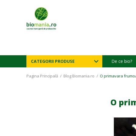
CATEGORII PRODUSE
De ce bio?
Pagina Principală
/
Blog Biomania.ro
/
O primavara frumo
O pri