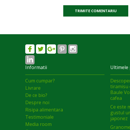
TRIMITE COMENTARIU
Informatii
Ultimele 
Cum cumpar?
Descoper
tiramisu 
Livrare
Baule Vol
De ce bio?
cafea
Despre noi
Ce este 
Risipa alimentara
gustul un
Testimoniale
japonez
Media room
Granomel