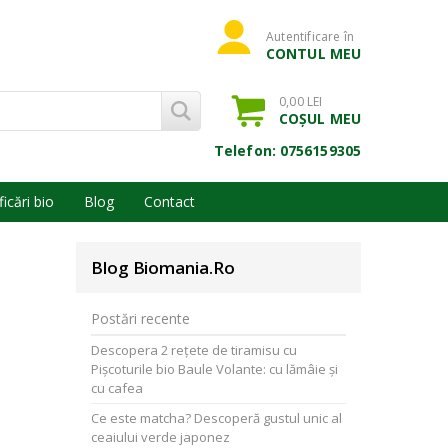
Autentificare în
CONTUL MEU
0,00 LEI
COȘUL MEU
Telefon: 0756159305
ficări bio
Blog
Contact
Blog Biomania.ro
Postări recente
Descopera 2 rețete de tiramisu cu
Pișcoturile bio Baule Volante: cu lămâie și
cu cafea
Ce este matcha? Descoperă gustul unic al
ceaiului verde japonez