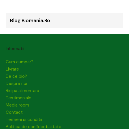
Blog Biomania.ro
Informatii
Cum cumpar?
Livrare
De ce bio?
Despre noi
Risipa alimentara
Testimoniale
Media room
Contact
Termeni si conditii
Politica de confidentialitate