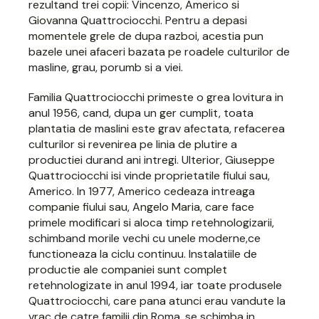
rezultand trei copii: Vincenzo, Americo si
Giovanna Quattrociocchi. Pentru a depasi
momentele grele de dupa razboi, acestia pun
bazele unei afaceri bazata pe roadele culturilor de
masline, grau, porumb si a viei.
Familia Quattrociocchi primeste o grea lovitura in
anul 1956, cand, dupa un ger cumplit, toata
plantatia de maslini este grav afectata, refacerea
culturilor si revenirea pe linia de plutire a
productiei durand ani intregi. Ulterior, Giuseppe
Quattrociocchi isi vinde proprietatile fiului sau,
Americo. In 1977, Americo cedeaza intreaga
companie fiului sau, Angelo Maria, care face
primele modificari si aloca timp retehnologizarii,
schimband morile vechi cu unele moderne,ce
functioneaza la ciclu continuu. Instalatiile de
productie ale companiei sunt complet
retehnologizate in anul 1994, iar toate produsele
Quattrociocchi, care pana atunci erau vandute la
vrac de catre familii din Roma, se schimba in