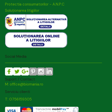
Protectia consumatorilor - A.N.P.C
Soluționarea litigiilor
Social Media
Suport / Contact
M: office@biomania.ro
Serviciu clienti
T: 0756159305