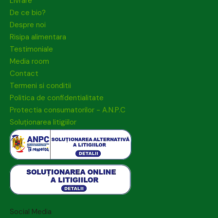
Livrare
De ce bio?
Despre noi
Risipa alimentara
Testimoniale
Media room
Contact
Termeni si conditii
Politica de confidentialitate
Protectia consumatorilor - A.N.P.C
Soluționarea litigiilor
Social Media