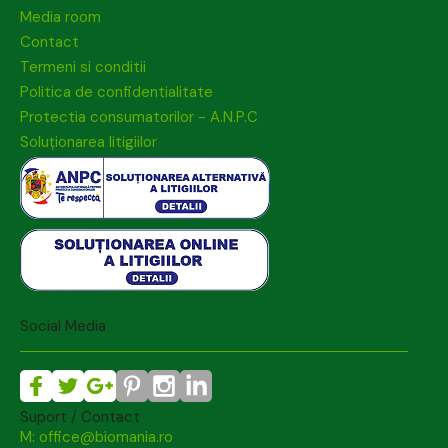
Media room
Contact
Termeni si conditii
Politica de confidentialitate
Protectia consumatorilor - A.N.P.C
Soluționarea litigiilor
Social Media
Suport / Contact
M: office@biomania.ro