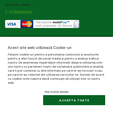
Serviciu clienti
T: 0756159305
Acest site web utilizează Cookie-uri
Folosim cookie-uri pentru a personaliza conținutul și anunțurile,
pentru a oferi funcții de social media și pentru a analiza traficul
nostru. De asemenea, împărtășim informații despre utilizarea site-
ului nostru cu partenerii noștri de socializare, publicitate și analiză,
care îl pot combina cu alte informații pe care le-ați furnizat-o sau
pe care le-au colectat din utilizarea serviciilor lor. Sunteți de acord
cu cookie-urile noastre dacă continuați să utilizați site-ul nostru
web.
Mai multe detalii
ACCEPTA TOATE
© 2026 biomania.ro | Powered by
blugento
.