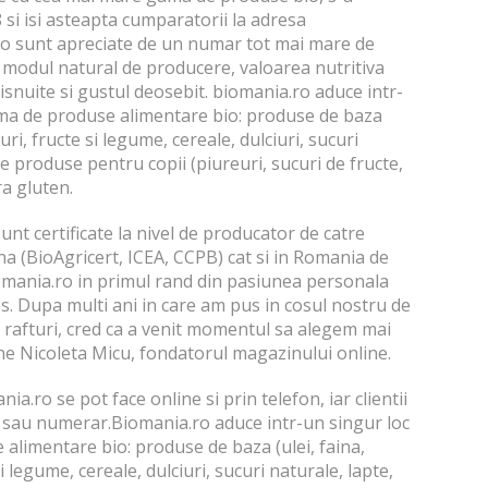
si isi asteapta cumparatorii la adresa
o sunt apreciate de un numar tot mai mare de
 modul natural de producere, valoarea nutritiva
snuite si gustul deosebit. biomania.ro aduce intr-
ma de produse alimentare bio: produse de baza
suri, fructe si legume, cereale, dulciuri, sucuri
le produse pentru copii (piureuri, sucuri de fructe,
ra gluten.
nt certificate la nivel de producator de catre
a (BioAgricert, ICEA, CCPB) cat si in Romania de
omania.ro in primul rand din pasiunea personala
. Dupa multi ani in care am pus in cosul nostru de
 rafturi, cred ca a venit momentul sa alegem mai
e Nicoleta Micu, fondatorul magazinului online.
a.ro se pot face online si prin telefon, iar clientii
ul sau numerar.Biomania.ro aduce intr-un singur loc
limentare bio: produse de baza (ulei, faina,
i legume, cereale, dulciuri, sucuri naturale, lapte,