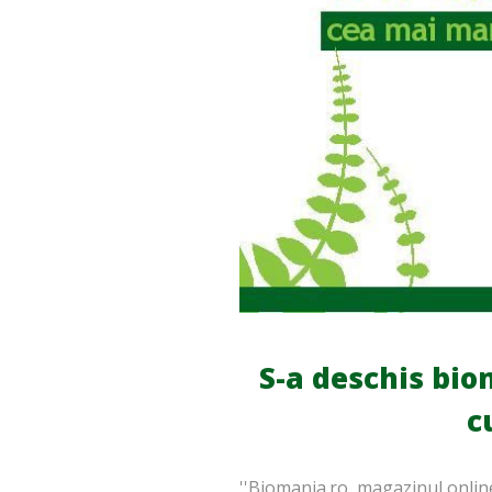
S-a deschis bio
c
''Biomania.ro, magazinul onli