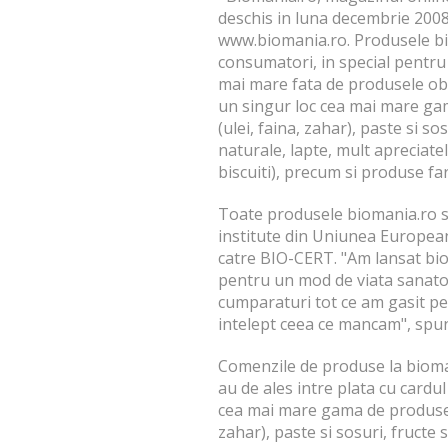
deschis in luna decembrie 2008 
www.biomania.ro. Produsele bi
consumatori, in special pentru
mai mare fata de produsele obi
un singur loc cea mai mare ga
(ulei, faina, zahar), paste si so
naturale, lapte, mult apreciate
biscuiti), precum si produse fa
Toate produsele biomania.ro su
institute din Uniunea European
catre BIO-CERT. "Am lansat bi
pentru un mod de viata sanatos
cumparaturi tot ce am gasit pe
intelept ceea ce mancam", spun
Comenzile de produse la biomani
au de ales intre plata cu card
cea mai mare gama de produse a
zahar), paste si sosuri, fructe s