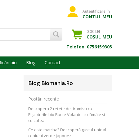
Autentificare în
CONTUL MEU
0,00 LEI
COȘUL MEU
Telefon: 0756159305
ficări bio
Blog
Contact
Blog Biomania.ro
Postări recente
Descopera 2 rețete de tiramisu cu
Pișcoturile bio Baule Volante: cu lămâie și
cu cafea
Ce este matcha? Descoperă gustul unic al
ceaiului verde japonez