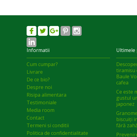
Informatii
Ultimele 
Cum cumpar?
Descoper
tiramisu 
Livrare
Baule Vol
De ce bio?
cafea
Despre noi
Ce este 
Risipa alimentara
gustul un
Testimoniale
japonez
Media room
Granomel
Contact
biscuiți 
Termeni si conditii
fără zah
Politica de confidentialitate
Prevenir