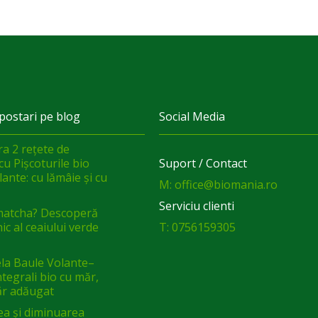
postari pe blog
Social Media
a 2 rețete de
cu Pișcoturile bio
Suport / Contact
ante: cu lămâie și cu
M: office@biomania.ro
Serviciu clienti
matcha? Descoperă
ic al ceaiului verde
T: 0756159305
a Baule Volante–
integrali bio cu măr,
ăr adăugat
ea și diminuarea