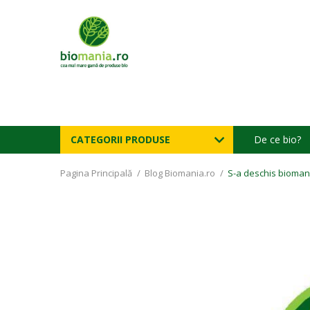
CATEGORII PRODUSE
De ce bio?
Pagina Principală
/
Blog Biomania.ro
/
S-a deschis biomani