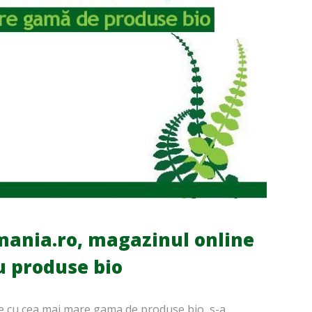
mania.ro, magazinul online
u produse bio
ne cu cea mai mare gama de produse bio, s-a