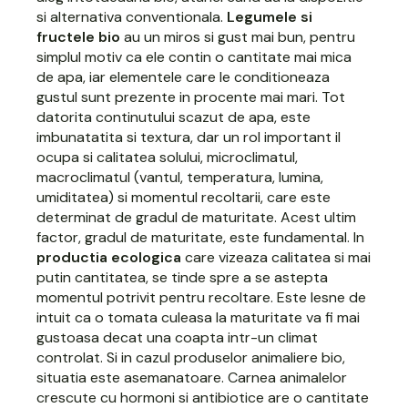
si alternativa conventionala.
Legumele si
fructele bio
au un miros si gust mai bun, pentru
simplul motiv ca ele contin o cantitate mai mica
de apa, iar elementele care le conditioneaza
gustul sunt prezente in procente mai mari. Tot
datorita continutului scazut de apa, este
imbunatatita si textura, dar un rol important il
ocupa si calitatea solului, microclimatul,
macroclimatul (vantul, temperatura, lumina,
umiditatea) si momentul recoltarii, care este
determinat de gradul de maturitate. Acest ultim
factor, gradul de maturitate, este fundamental. In
productia ecologica
care vizeaza calitatea si mai
putin cantitatea, se tinde spre a se astepta
momentul potrivit pentru recoltare. Este lesne de
intuit ca o tomata culeasa la maturitate va fi mai
gustoasa decat una coapta intr-un climat
controlat. Si in cazul produselor animaliere bio,
situatia este asemanatoare. Carnea animalelor
crescute cu hormoni si antibiotice are o cantitate