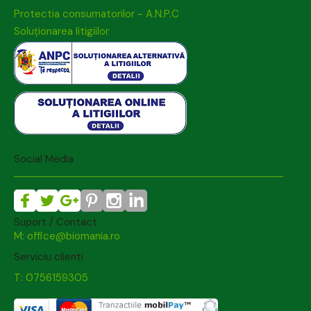
Protectia consumatorilor - A.N.P.C
Soluționarea litigiilor
Social Media
Suport / Contact
M: office@biomania.ro
Serviciu clienti
T: 0756159305