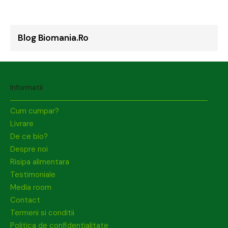
Blog Biomania.ro
Informatii
Cum cumpar?
Livrare
De ce bio?
Despre noi
Risipa alimentara
Testimoniale
Media room
Contact
Termeni si conditii
Politica de confidentialitate