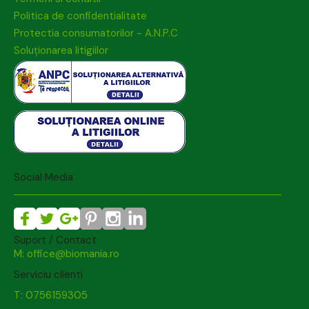
Politica de confidentialitate
Protectia consumatorilor - A.N.P.C
Soluționarea litigiilor
Social Media
Suport / Contact
M: office@biomania.ro
Serviciu clienti
T: 0756159305