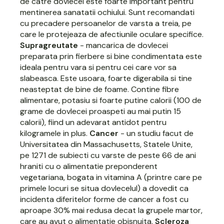
de catre dovlecei este foarte important pentru
mentinerea sanatatii ochiului. Sunt recomandati
cu precadere persoanelor de varsta a treia, pe
care le protejeaza de afectiunile oculare specifice.
Supragreutate
- mancarica de dovlecei
preparata prin fierbere si bine condimentata este
ideala pentru vara si pentru cei care vor sa
slabeasca. Este usoara, foarte digerabila si tine
neasteptat de bine de foame. Contine fibre
alimentare, potasiu si foarte putine calorii (100 de
grame de dovlecei proaspeti au mai putin 15
calorii), fiind un adevarat antidot pentru
kilogramele in plus.
Cancer
- un studiu facut de
Universitatea din Massachusetts, Statele Unite,
pe 1271 de subiecti cu varste de peste 66 de ani
hraniti cu o alimentatie preponderent
vegetariana, bogata in vitamina A (printre care pe
primele locuri se situa dovlecelul) a dovedit ca
incidenta diferitelor forme de cancer a fost cu
aproape 30% mai redusa decat la grupele martor,
care au avut o alimentatie obisnuita.
Scleroza