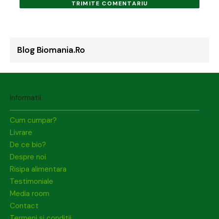
TRIMITE COMENTARIU
Blog Biomania.ro
Informatii
Cum cumpar?
Livrare
De ce bio?
Despre noi
Risipa alimentara
Testimoniale
Media room
Contact
Termeni si conditii