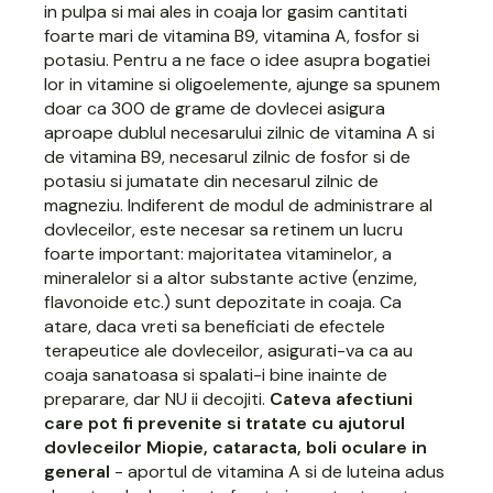
in pulpa si mai ales in coaja lor gasim cantitati
foarte mari de vitamina B9, vitamina A, fosfor si
potasiu. Pentru a ne face o idee asupra bogatiei
lor in vitamine si oligoelemente, ajunge sa spunem
doar ca 300 de grame de dovlecei asigura
aproape dublul necesarului zilnic de vitamina A si
de vitamina B9, necesarul zilnic de fosfor si de
potasiu si jumatate din necesarul zilnic de
magneziu. Indiferent de modul de administrare al
dovleceilor, este necesar sa retinem un lucru
foarte important: majoritatea vitaminelor, a
mineralelor si a altor substante active (enzime,
flavonoide etc.) sunt depozitate in coaja. Ca
atare, daca vreti sa beneficiati de efectele
terapeutice ale dovleceilor, asigurati-va ca au
coaja sanatoasa si spalati-i bine inainte de
preparare, dar NU ii decojiti.
Cateva afectiuni
care pot fi prevenite si tratate cu ajutorul
dovleceilor
Miopie, cataracta, boli oculare in
general
- aportul de vitamina A si de luteina adus