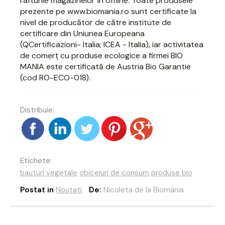
rafturile magazinelor în offline. Toate produsele
prezente pe www.biomania.ro sunt certificate la
nivel de producător de către institute de
certificare din Uniunea Europeana
(QCertificazioni- Italia; ICEA - Italia), iar activitatea
de comerț cu produse ecologice a firmei BIO
MANIA este certificată de Austria Bio Garantie
(cod RO-ECO-018).
Distribuie:
Etichete:
bauturi vegetale
obiceiuri de consum
produse bio
Postat in
Noutati
De:
Nicoleta de la Biomania