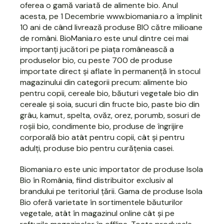
oferea o gamă variată de alimente bio. Anul
acesta, pe 1 Decembrie www.biomania.ro a împlinit
10 ani de când livrează produse BIO către milioane
de români. BioMania.ro este unul dintre cei mai
importanți jucători pe piața românească a
produselor bio, cu peste 700 de produse
importate direct și aflate în permanență în stocul
magazinului din categorii precum: alimente bio
pentru copii, cereale bio, băuturi vegetale bio din
cereale și soia, sucuri din fructe bio, paste bio din
grâu, kamut, spelta, ovăz, orez, porumb, sosuri de
roșii bio, condimente bio, produse de îngrijire
corporală bio atât pentru copii, cât și pentru
adulți, produse bio pentru curățenia casei.
Biomania.ro este unic importator de produse Isola
Bio în România
, fiind distribuitor exclusiv al
brandului pe teritoriul țării. Gama de produse Isola
Bio oferă varietate în sortimentele băuturilor
vegetale, atât în magazinul online cât și pe