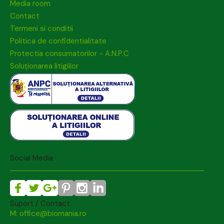
Media room
Contact
Termeni si conditii
Politica de confidentialitate
Protectia consumatorilor - A.N.P.C
Soluționarea litigiilor
Social Media
Suport / Contact
M: office@biomania.ro