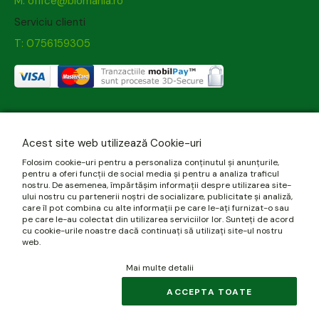
M: office@biomania.ro
Serviciu clienti
T: 0756159305
Acest site web utilizează Cookie-uri
Folosim cookie-uri pentru a personaliza conținutul și anunțurile,
pentru a oferi funcții de social media și pentru a analiza traficul
nostru. De asemenea, împărtășim informații despre utilizarea site-
ului nostru cu partenerii noștri de socializare, publicitate și analiză,
care îl pot combina cu alte informații pe care le-ați furnizat-o sau
pe care le-au colectat din utilizarea serviciilor lor. Sunteți de acord
cu cookie-urile noastre dacă continuați să utilizați site-ul nostru
web.
Mai multe detalii
ACCEPTA TOATE
© 2026 biomania.ro | Powered by
blugento
.