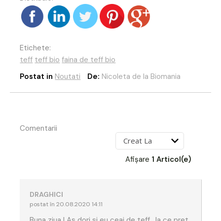
Etichete:
teff
teff bio
faina de teff bio
Postat in
Noutati
De:
Nicoleta de la Biomania
Comentarii
Afișare
1 Articol(e)
DRAGHICI
postat în 20.08.2020 14:11
Buna ziua ! As dori si eu ceai de teff , la ce pret