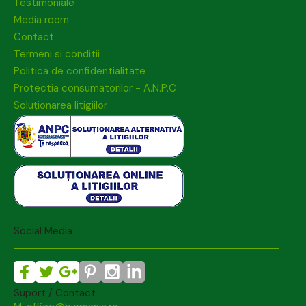
Testimoniale
Media room
Contact
Termeni si conditii
Politica de confidentialitate
Protectia consumatorilor - A.N.P.C
Soluționarea litigiilor
Social Media
Suport / Contact