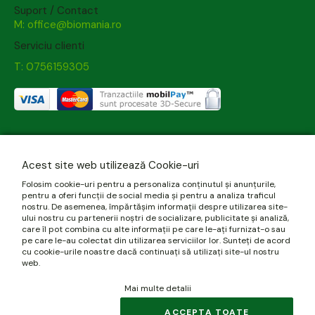
Suport / Contact
M: office@biomania.ro
Serviciu clienti
T: 0756159305
Acest site web utilizează Cookie-uri
Folosim cookie-uri pentru a personaliza conținutul și anunțurile,
pentru a oferi funcții de social media și pentru a analiza traficul
nostru. De asemenea, împărtășim informații despre utilizarea site-
ului nostru cu partenerii noștri de socializare, publicitate și analiză,
care îl pot combina cu alte informații pe care le-ați furnizat-o sau
pe care le-au colectat din utilizarea serviciilor lor. Sunteți de acord
cu cookie-urile noastre dacă continuați să utilizați site-ul nostru
web.
Mai multe detalii
ACCEPTA TOATE