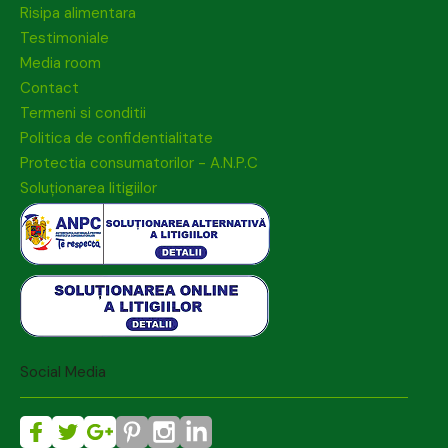
Risipa alimentara
Testimoniale
Media room
Contact
Termeni si conditii
Politica de confidentialitate
Protectia consumatorilor - A.N.P.C
Soluționarea litigiilor
Social Media