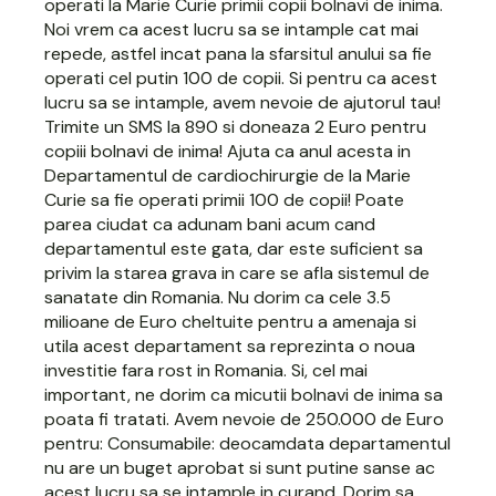
operati la Marie Curie primii copii bolnavi de inima.
Noi vrem ca acest lucru sa se intample cat mai
repede, astfel incat pana la sfarsitul anului sa fie
operati cel putin 100 de copii. Si pentru ca acest
lucru sa se intample, avem nevoie de ajutorul tau!
Trimite un SMS la 890 si doneaza 2 Euro pentru
copiii bolnavi de inima! Ajuta ca anul acesta in
Departamentul de cardiochirurgie de la Marie
Curie sa fie operati primii 100 de copii! Poate
parea ciudat ca adunam bani acum cand
departamentul este gata, dar este suficient sa
privim la starea grava in care se afla sistemul de
sanatate din Romania. Nu dorim ca cele 3.5
milioane de Euro cheltuite pentru a amenaja si
utila acest departament sa reprezinta o noua
investitie fara rost in Romania. Si, cel mai
important, ne dorim ca micutii bolnavi de inima sa
poata fi tratati. Avem nevoie de 250.000 de Euro
pentru: Consumabile: deocamdata departamentul
nu are un buget aprobat si sunt putine sanse ac
acest lucru sa se intample in curand. Dorim sa