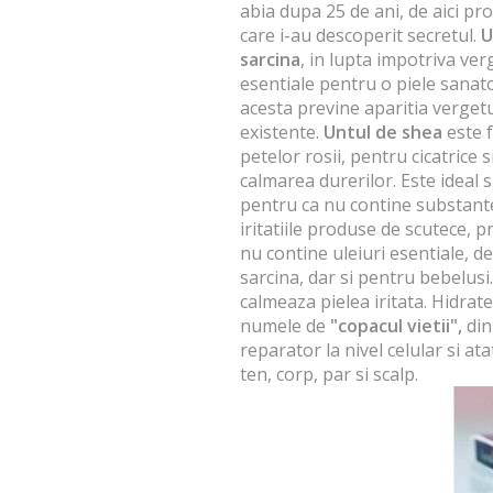
abia dupa 25 de ani, de aici pr
care i-au descoperit secretul.
U
sarcina
, in lupta impotriva ver
esentiale pentru o piele sanat
acesta previne aparitia vergetur
existente.
Untul de shea
este f
petelor rosii, pentru cicatrice 
calmarea durerilor. Este ideal 
pentru ca nu contine substante
iritatiile produse de scutece, p
nu contine uleiuri esentiale, d
sarcina, dar si pentru bebelusi
calmeaza pielea iritata. Hidrate
numele de
"copacul vietii",
din
reparator la nivel celular si at
ten, corp, par si scalp.