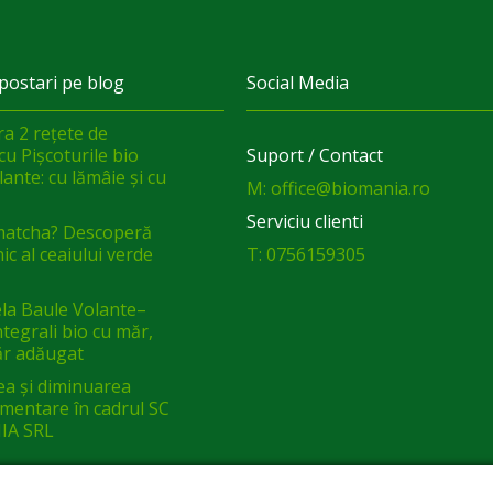
postari pe blog
Social Media
a 2 rețete de
cu Pișcoturile bio
Suport / Contact
ante: cu lămâie și cu
M: office@biomania.ro
Serviciu clienti
matcha? Descoperă
ic al ceaiului verde
T: 0756159305
a Baule Volante–
integrali bio cu măr,
ăr adăugat
ea și diminuarea
limentare în cadrul SC
IA SRL