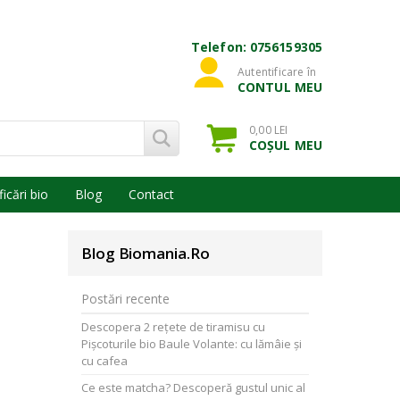
Telefon: 0756159305
Autentificare în
CONTUL MEU
0,00 LEI
COȘUL MEU
ficări bio
Blog
Contact
Blog Biomania.ro
Postări recente
Descopera 2 rețete de tiramisu cu
Pișcoturile bio Baule Volante: cu lămâie și
cu cafea
Ce este matcha? Descoperă gustul unic al