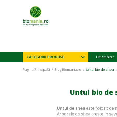
CATEGORII PRODUSE
De ce bio?
Pagina Principală
/
Blog Biomania.ro
/
Untul bio de shea - 
Untul bio de 
Untul de shea
este folosit de 
Arborele de shea creste in sava