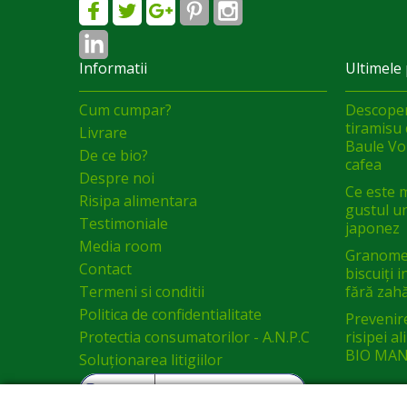
Informatii
Ultimele 
Cum cumpar?
Descoper
tiramisu 
Livrare
Baule Vol
De ce bio?
cafea
Despre noi
Ce este 
Risipa alimentara
gustul un
Testimoniale
japonez
Media room
Granomel
Contact
biscuiți 
Termeni si conditii
fără zah
Politica de confidentialitate
Prevenir
Protectia consumatorilor - A.N.P.C
risipei a
BIO MAN
Soluționarea litigiilor