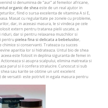
ovenind si denumirea de "aur" al femeilor africane,
ntul organic de shea
este de un real ajutor in
geturilor, fiind o sursa excelenta de vitamina A si E,
oasa. Masat cu regularitate pe zonele cu probleme,
ilor, dar, in aceeasi masura, le si vindeca pe cele
olosit extern pentru tratarea pielii uscate, a
si riduri, dar si pentru relaxarea muschilor si
si pentru
pielea fina si delicata a bebelusilor
,
 chimice si conservanti. Trateaza cu succes
revine aparitia lor si hidrateaza. Untul bio de shea
e aceea este folosit in deplina siguranta de femei in
. Actioneaza si asupra scalpului, elimina matreata si
aza parul si ii confera stralucire. Cunoscut si sub
 shea sau karite se obtine un unt excelent
at de versatil- este potrivit in egala masura pentru