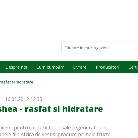
Despre noi
Cum cumpăr?
Livrare
Producători
Certi
rasfat si hidratare
16.01.2012 12:35
shea - rasfat si hidratare
milenii pentru proprietatile sale regeneratoare.
nele din Africa de vest si produce primele fructe