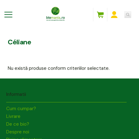
Céliane
Nu există produse conform criteriilor selectate.
Informatii
Cum cumpar?
Livrare
De ce bio?
Despre noi