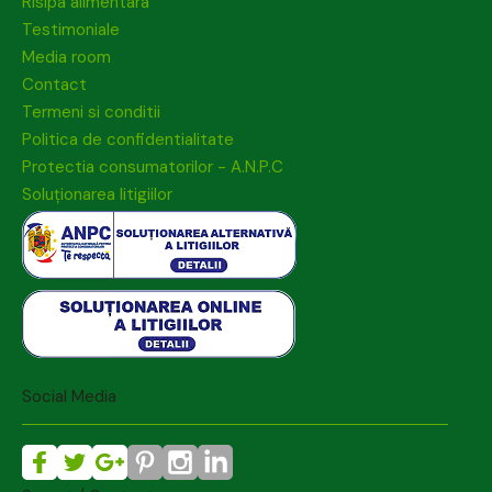
Risipa alimentara
Testimoniale
Media room
Contact
Termeni si conditii
Politica de confidentialitate
Protectia consumatorilor - A.N.P.C
Soluționarea litigiilor
Social Media