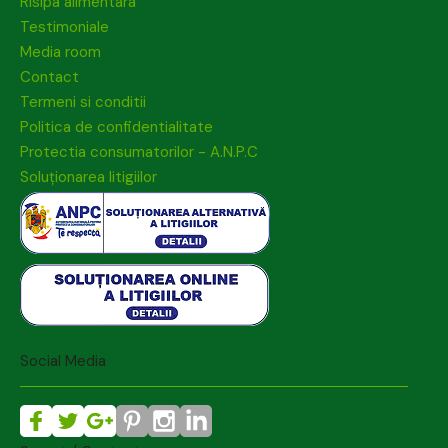
Risipa alimentara
Testimoniale
Media room
Contact
Termeni si conditii
Politica de confidentialitate
Protectia consumatorilor - A.N.P.C
Soluționarea litigiilor
Social Media