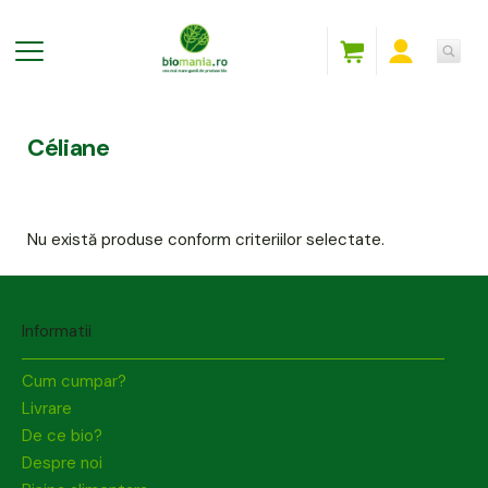
Céliane
Nu există produse conform criteriilor selectate.
Informatii
Cum cumpar?
Livrare
De ce bio?
Despre noi