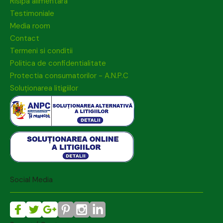
Risipa alimentara
Testimoniale
Media room
Contact
Termeni si conditii
Politica de confidentialitate
Protectia consumatorilor - A.N.P.C
Soluționarea litigiilor
Social Media