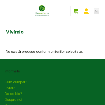
Vivimio
Nu există produse conform criteriilor selectate.
Informatii
Cum cumpar?
Livrare
De ce bio?
Despre noi